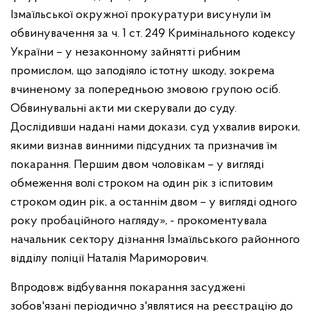
Ізмаїльської окружної прокуратури висунули їм
обвинувачення за ч. 1 ст. 249 Кримінального кодексу
України – у незаконному зайнятті рибним
промислом, що заподіяло істотну шкоду, зокрема
вчиненому за попередньою змовою групою осіб.
Обвинувальні акти ми скерували до суду.
Дослідивши надані нами докази, суд ухвалив вироки,
якими визнав винними підсудних та призначив їм
покарання. Першим двом чоловікам – у вигляді
обмеження волі строком на один рік з іспитовим
строком один рік, а останнім двом – у вигляді одного
року пробаційного нагляду», - прокоментувала
начальник сектору дізнання Ізмаїльського районного
відділу поліції Наталія Мариморович.
Впродовж відбування покарання засуджені
зобов'язані періодично з'являтися на реєстрацію до