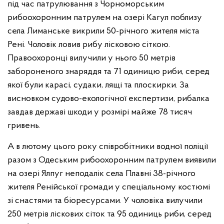
під час патрулювання з Чорноморським
рибоохоронним патрулем на озері Кагул поблизу
села Лиманське викрили 50-річного жителя міста
Рені. Чоловік ловив рибу лісковою сіткою.
Правоохоронці вилучили у нього 50 метрів
забороненого знаряддя та 71 одиницю риби, серед
якої були карасі, судаки, лящі та плоскирки. За
висновком судово-екологічної експертизи, рибалка
завдав державі шкоди у розмірі майже 78 тисяч
гривень.
А в лютому цього року співробітники водної поліції
разом з Одеським рибоохоронним патрулем виявили
на озері Ялпуг неподалік села Плавні 38-річного
жителя Ренійської громади у спеціальному костюмі
зі снастями та біоресурсами. У чоловіка вилучили
250 метрів ліскових сіток та 95 одиниць риби, серед