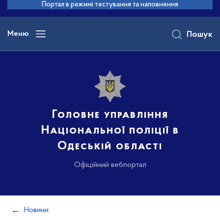
до
Портал в режимі тестування та наповнення
основного
вмісту
Меню
Пошук
Головне управління
Національної поліції в
Одеській області
Офіційний вебпортал
Новини