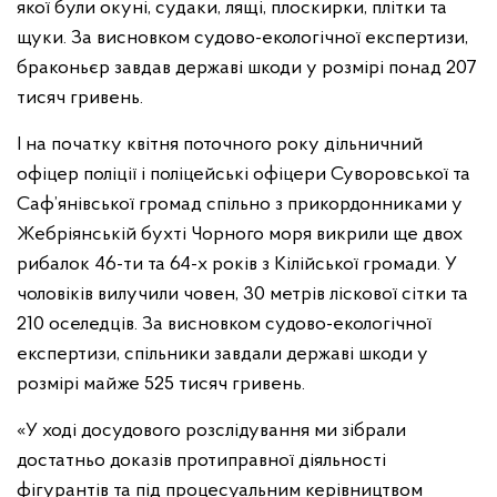
якої були окуні, судаки, лящі, плоскирки, плітки та
щуки. За висновком судово-екологічної експертизи,
браконьєр завдав державі шкоди у розмірі понад 207
тисяч гривень.
І на початку квітня поточного року дільничний
офіцер поліції і поліцейські офіцери Суворовської та
Саф’янівської громад спільно з прикордонниками у
Жебріянській бухті Чорного моря викрили ще двох
рибалок 46-ти та 64-х років з Кілійської громади. У
чоловіків вилучили човен, 30 метрів ліскової сітки та
210 оселедців. За висновком судово-екологічної
експертизи, спільники завдали державі шкоди у
розмірі майже 525 тисяч гривень.
«У ході досудового розслідування ми зібрали
достатньо доказів протиправної діяльності
фігурантів та під процесуальним керівництвом