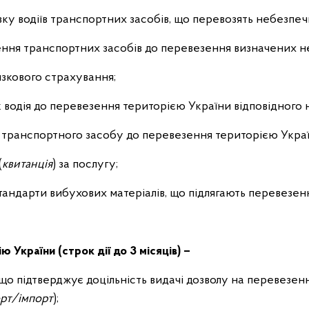
овку водіїв транспортних засобів, що перевозять небезпечн
ення транспортних засобів до перевезення визначених н
язкового страхування;
ск водія до перевезення територією України відповідного
ск транспортного засобу до перевезення територією Укра
(
квитанція
) за послугу;
 стандарти вибухових матеріалів, що підлягають перевезе
ю України (строк дії до 3 місяців) –
, що підтверджує доцільність видачі дозволу на перевезен
рт/імпорт
);