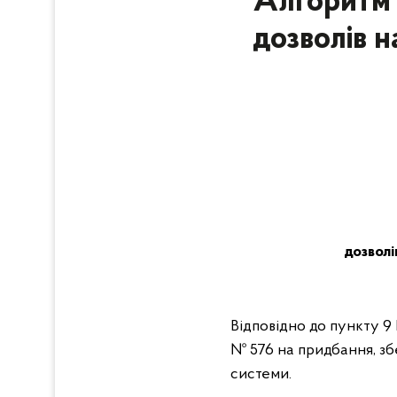
Алгоритм 
дозволів н
дозволі
Відповідно до пункту 9
№ 576 на придбання, зб
системи.