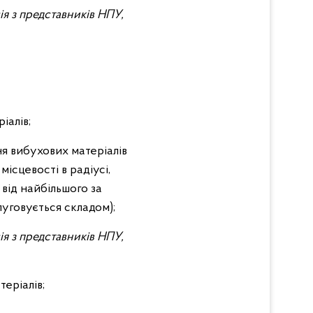
ія з представників НПУ,
іалів;
ня вибухових матеріалів
місцевості в радіусі,
від найбільшого за
луговується складом);
ія з представників НПУ,
теріалів;