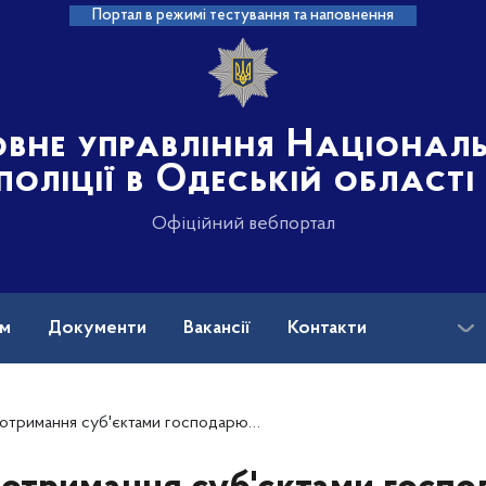
Портал в режимі тестування та наповнення
овне управління Націонал
поліції в Одеській області
Офіційний вебпортал
ам
Документи
Вакансії
Контакти
ми господарювання дозволів на придбання, перевезення та зберігання вибухових матеріалів