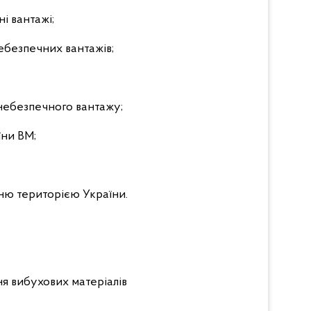
і вантажі;
ебезпечних вантажів;
 небезпечного вантажу;
їни ВМ;
нню територією України.
ня вибухових матеріалів