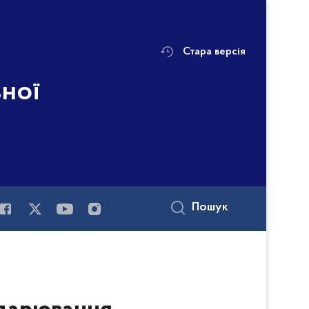
Стара версія
ьної
Пошук