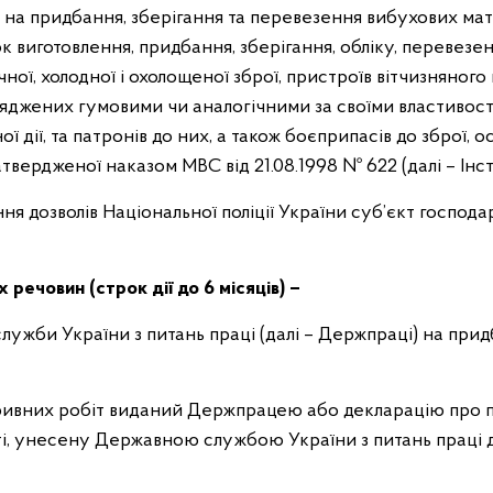
в на придбання, зберігання та перевезення вибухових мат
к виготовлення, придбання, зберігання, обліку, перевезе
ної, холодної і охолощеної зброї, пристроїв вітчизняног
оряджених гумовими чи аналогічними за своїми властиво
 дії, та патронів до них, а також боєприпасів до зброї, о
атвердженої наказом МВС від 21.08.1998 № 622 (далі – Інст
ня дозволів Національної поліції України суб’єкт господа
речовин (строк дії до 6 місяців) –
служби України з питань праці (далі – Держпраці) на при
ідривних робіт виданий Держпрацею або декларацію про 
ті, унесену Державною службою України з питань праці д