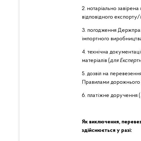
2. нотаріально завірен
відповідного експорту/
3. погодження Держпрац
імпортного виробництва
4. технічна документаці
матеріалів (
для Експерт
5. дозвіл на перевезен
Правилами дорожнього 
6. платіжне доручення (
Як виключення, перевез
здійснюється у разі: