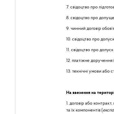
7. свідоцтво про підгот
8. свідоцтво про допущ
9. чинний договір обов’
10. свідоцтво про допу
11. свідоцтво про допу
12. платіжне доручення 
13. технічні умови або
На ввезення на територі
1. договір або контракт
та їх компонентів (
експо