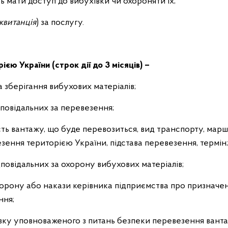
ть мати доступ до вибухівки чи охороняти їх;
квитанція
) за послугу.
єю України (строк дії до 3 місяців) –
 на зберігання вибухових матеріалів;
ідповідальних за перевезення;
сть вантажу, що буде перевозиться, вид транспорту, марш
зення територією України, підстава перевезення, термін;
ідповідальних за охорону вибухових матеріалів;
хорону або накази керівника підприємства про призначен
ння;
овку уповноваженого з питань безпеки перевезення ванта