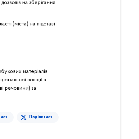
 дозволів на зберігання
сті (міста) на підставі
бухових матеріалів
іональної поліції в
ві речовини) за
тися
Поділитися