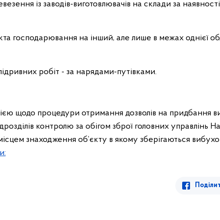
евезення із заводів-виготовлювачів на склади за наявності
кта господарювання на інший, але лише в межах однієї обла
підривних робіт - за нарядами-путівками.
ією щодо процедури отримання дозволів на придбання ви
дрозділів контролю за обігом зброї головних управлінь Нац
а місцем знаходження об’єкту в якому зберігаються вибухо
и:
Поділи