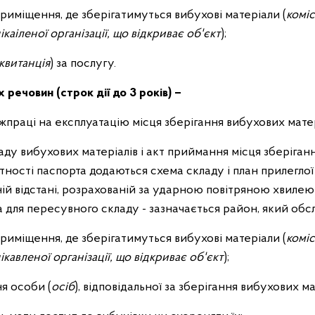
приміщення, де зберігатимуться вибухові матеріали (
коміс
аіленої організації, що відкриває об'єкт
);
квитанція
) за послугу.
 речовин (строк дії до 3 років) –
ржпраці на експлуатацію місця зберігання вибухових матер
аду вибухових матеріалів і акт приймання місця зберіган
утності паспорта додаються схема складу і план прилеглої 
ій відстані, розрахованій за ударною повітряною хвилею 
 для пересувного складу - зазначається район, який обс
приміщення, де зберігатимуться вибухові матеріали (
коміс
кавленої організації, що відкриває об'єкт
);
я особи (
осіб
), відповідальної за зберігання вибухових ма