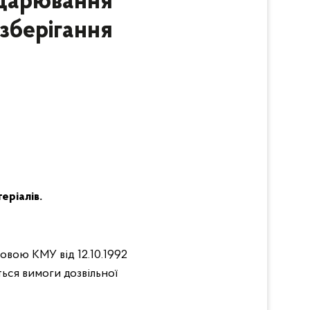
одарювання
 зберігання
еріалів.
овою КМУ від 12.10.1992
ься вимоги дозвільної