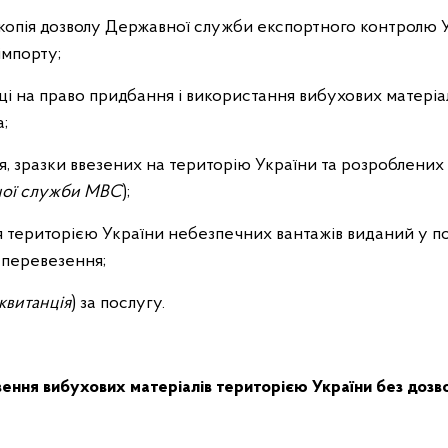
а копія дозволу Державної служби експортного контролю 
імпорту;
і на право придбання і використання вибухових матеріалі
;
я, зразки ввезених на територію України та розроблених
ної служби МВС
);
ня територією України небезпечних вантажів виданий у п
перевезення;
квитанція
) за послугу.
ення вибухових матеріалів територією України без дозвол