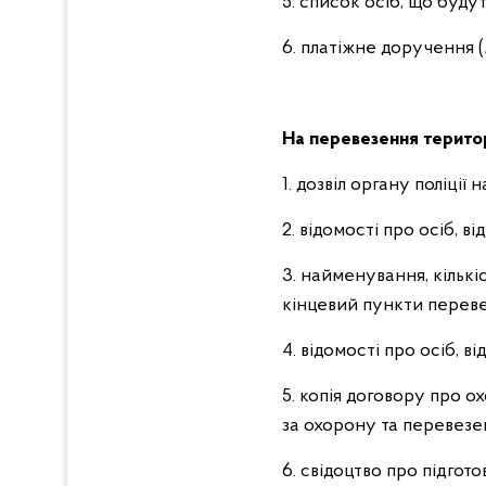
5. список осіб, що буду
6. платіжне доручення (
На перевезення територі
1. дозвіл органу поліції
2. відомості про осіб, в
3. найменування, кількі
кінцевий пункти переве
4. відомості про осіб, в
5. копія договору про о
за охорону та перевезе
6. свідоцтво про підгот