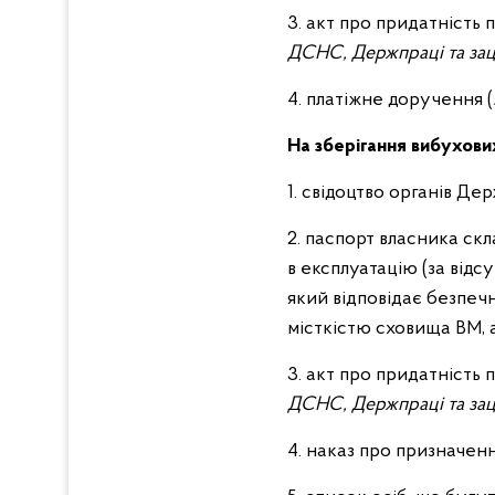
3. акт про придатність 
ДСНС, Держпраці та зацік
4. платіжне доручення (
На зберігання вибухових
1. свідоцтво органів Де
2. паспорт власника скл
в експлуатацію (за відс
який відповідає безпечн
місткістю сховища ВМ, а
3. акт про придатність 
ДСНС, Держпраці та заці
4. наказ про призначенн