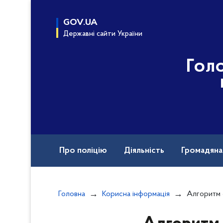
до
основного
GOV.UA
вмісту
Державні сайти України
Гол
Про поліцію
Діяльність
Громадян
Назавжди в строю
Головна
Корисна інформація
Алгоритм отримання суб'єкта