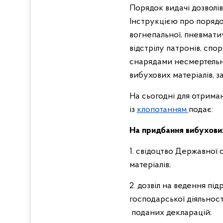
Порядок видачі дозволі
Інструкцією про порядо
вогнепальної, пневматич
відстрілу патронів, сп
снарядами несмертельної
вибухових матеріалів, з
На сьогодні для отриман
із
клопотанням
подає:
На придбання вибухових 
1. свідоцтво Державної 
матеріалів;
2. дозвіл на ведення п
господарської діяльнос
поданих декларацій;