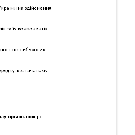
України на здійснення
в та їх компонентів
 новітніх вибухових
орядку, визначеному
у органів поліції