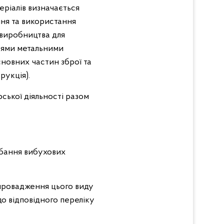
еріалів визначається
ння та використання
о виробництва для
стями метальними
сновних частин зброї та
рукція).
рської діяльності разом
дбання вибухових
провадження цього виду
о відповідного переліку