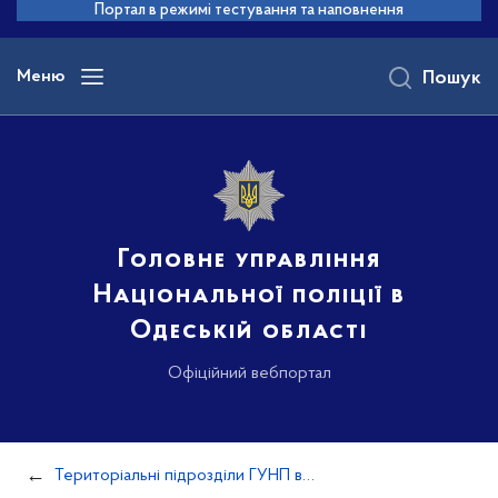
до
Портал в режимі тестування та наповнення
основного
вмісту
Меню
Пошук
Головне управління
Національної поліції в
Одеській області
Офіційний вебпортал
Територіальні підрозділи ГУНП в Одеській області