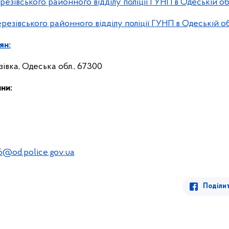
ерезівського районного відділу поліції ГУНП в Одеській об
ерезівського районного відділу поліції ГУНП в Одеській о
ян:
езівка, Одеська обл., 67300
ни:
6@od.police.gov.ua
Поділи