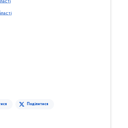
ласті
бласті
тися
Поділитися