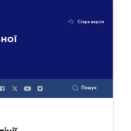
Стара версія
ьної
Пошук