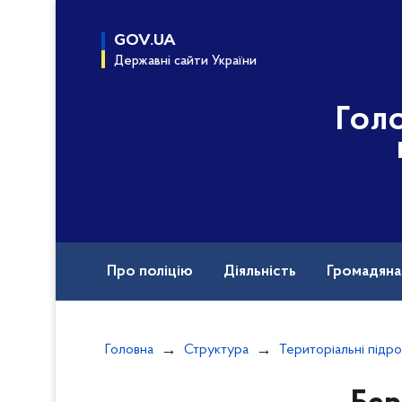
до
основного
GOV.UA
вмісту
Державні сайти України
Гол
Про поліцію
Діяльність
Громадян
Назавжди в строю
Головна
Структура