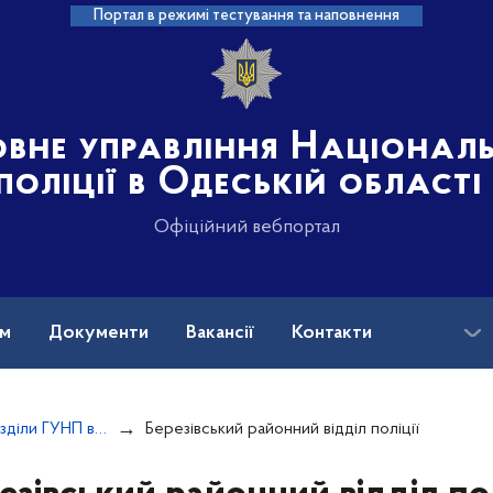
Портал в режимі тестування та наповнення
овне управління Націонал
поліції в Одеській області
Офіційний вебпортал
ам
Документи
Вакансії
Контакти
Територіальні підрозділи ГУНП в Одеській області
Березівський районний відділ поліції