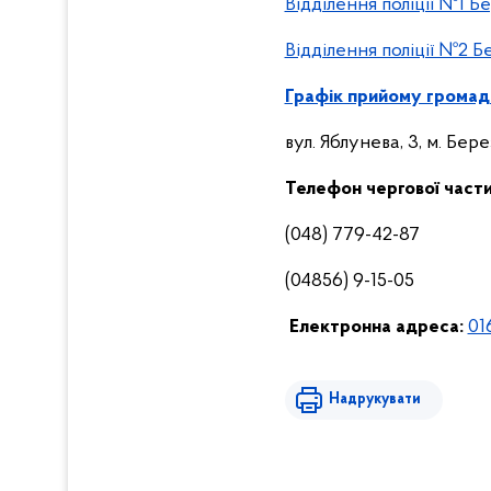
Відділення поліції №1 Б
Відділення поліції №2 Б
Графік прийому громад
вул. Яблунева, 3, м. Бер
Телефон чергової части
(048) 779-42-87
(04856) 9-15-05
Електронна адреса:
01
Надрукувати