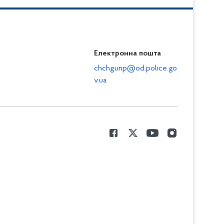
Електронна пошта
chchgunp@od.police.go
v.ua