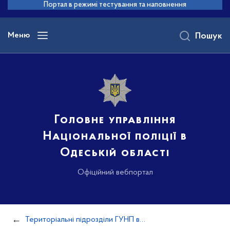
до
Портал в режимі тестування та наповнення
основного
вмісту
Меню
Пошук
Головне управління
Національної поліції в
Одеській області
Офіційний вебпортал
Територіальні підрозділи ГУНП в Одеській області