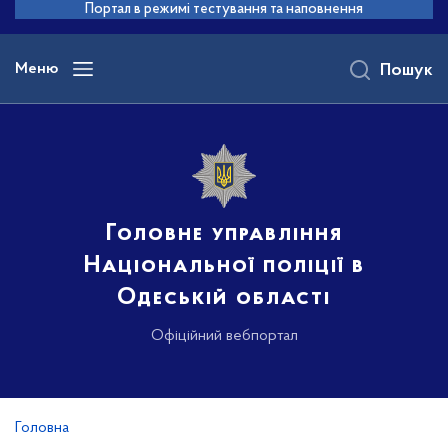
до
Портал в режимі тестування та наповнення
основного
вмісту
Меню
Пошук
Головне управління
Національної поліції в
Одеській області
Офіційний вебпортал
Головна