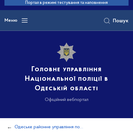
до
Портал в режимі тестування та наповнення
основного
вмісту
Меню
Пошук
Головне управління
Національної поліції в
Одеській області
Офіційний вебпортал
Одеське районне управління поліції №2