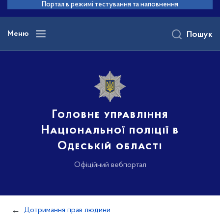
до
Портал в режимі тестування та наповнення
основного
вмісту
Меню
Пошук
Головне управління
Національної поліції в
Одеській області
Офіційний вебпортал
Дотримання прав людини