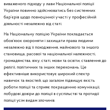
виваженого підходу у лави Національної поліції
України повинно здійснюватись без системних
бар’єрів щодо повноцінної участі у професійній
діяльності незалежно від статі.
На Національну поліцію України покладається
обов’язок охороняти і захищати права людини
незалежно від її походження, майнового та іншого
становища, расової та національної належності,
громадянства, віку, статі, мови та освіти, ставлення до
релігії, політичних та інших переконань. Це
ефективніше використовує широкий спектр
навичок та якостей, що загалом підвищує якість
роботи поліції та сприяє покращенню комунікації,
побудові довіри до поліції в суспільстві та протидії
поліції усім видам злочинів.