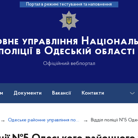
Портал в режимі тестування та наповнення
овне управління Націонал
поліції в Одеській області
Офіційний вебпортал
ам
Документи
Вакансії
Контакти
Одеське районне управління поліції №1
Відділ поліції №5 Одеського р