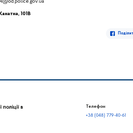
4@od.police.gov.ua
Канатна, 101В
Поділи
поліції в
Телефон
+38 (048) 779-40-61