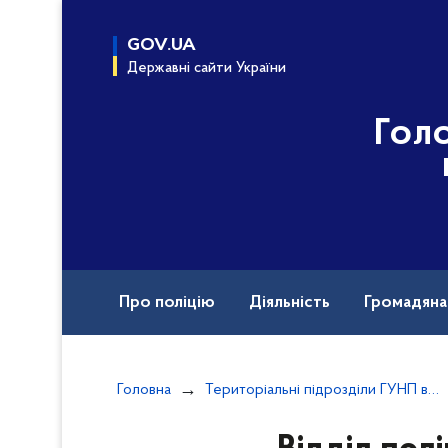
до
основного
GOV.UA
вмісту
Державні сайти України
Гол
Про поліцію
Діяльність
Громадян
Назавжди в строю
Головна
Територіальні підрозділи ГУНП в Одеській області