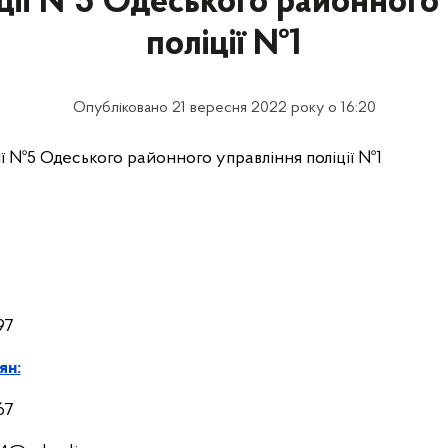
іції №5 Одеського районного
поліції №1
Опубліковано 21 вересня 2022 року о 16:20
ції №5 Одеського районного управління поліції №1
97
ян:
67