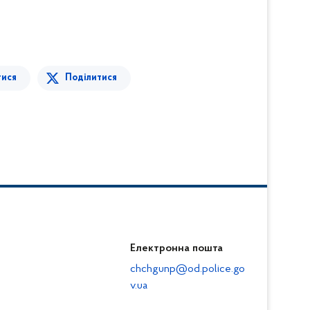
тися
Поділитися
Електронна пошта
chchgunp@od.police.go
v.ua