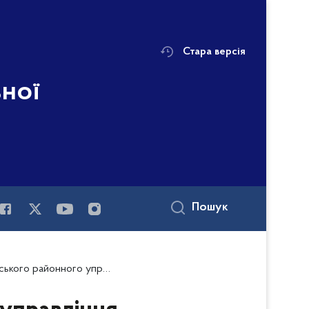
Стара версія
ьної
Пошук
айонного управління поліції №1