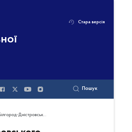
Стара версія
ьної
Пошук
ровського районного відділу поліції