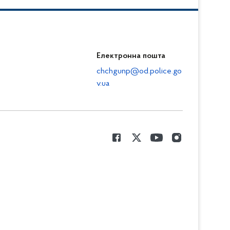
Електронна пошта
chchgunp@od.police.go
v.ua