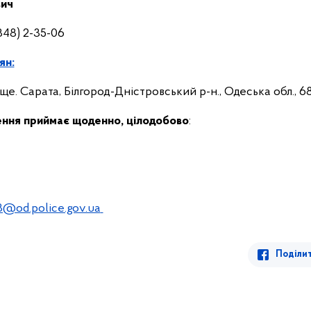
вич
848) 2-35-06
ян:
с-ще. Сарата, Білгород-Дністровський р-н., Одеська обл., 
ення приймає щоденно, цілодобово
:
@od.police.gov.ua
Поділи