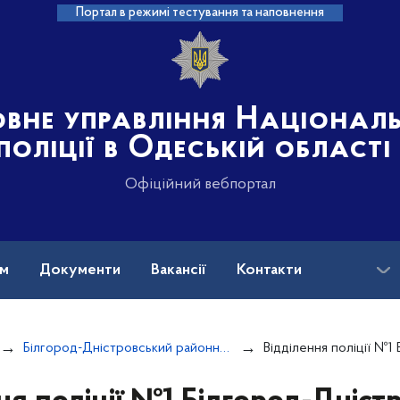
Портал в режимі тестування та наповнення
овне управління Націонал
поліції в Одеській області
Офіційний вебпортал
ам
Документи
Вакансії
Контакти
Білгород-Дністровський районний відділ поліції
Відділення поліції №1 Білгород-Дніст