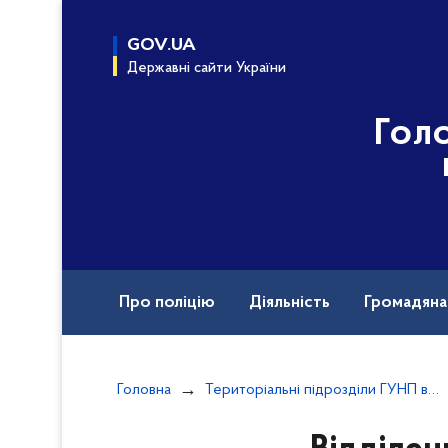
до
основного
GOV.UA
вмісту
Державні сайти України
Гол
Про поліцію
Діяльність
Громадян
Назавжди в строю
Головна
Територіальні підрозділи ГУНП в Одеській області