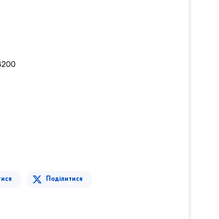
68200
тися
Поділитися