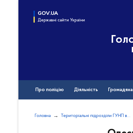
до
основного
GOV.UA
вмісту
Державні сайти України
Гол
Про поліцію
Діяльність
Громадян
Назавжди в строю
Головна
Територіальні підрозділи ГУНП в Одеській області