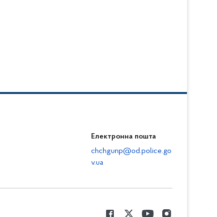
Електронна пошта
chchgunp@od.police.go
v.ua