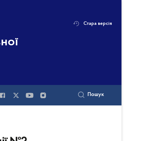
Стара версія
ьної
Пошук