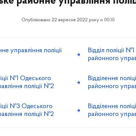
ке районне управління полі
Опубліковано 22 вересня 2022 року о 00:10
не управління поліції
Відділ поліції №
районного управ
іції №1 Одеського
Відділення полі
авління поліції №2
районного управ
ліції №3 Одеського
Відділення полі
авління поліції №2
районного управ