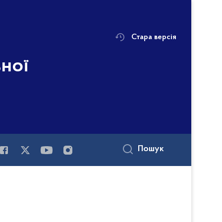
Стара версія
ьної
Пошук