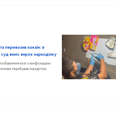
а перевозив кокаїн: в
 суд виніс вирок наркоділку
позбавлення волі з конфіскацією
чоловік перебував під вартою.