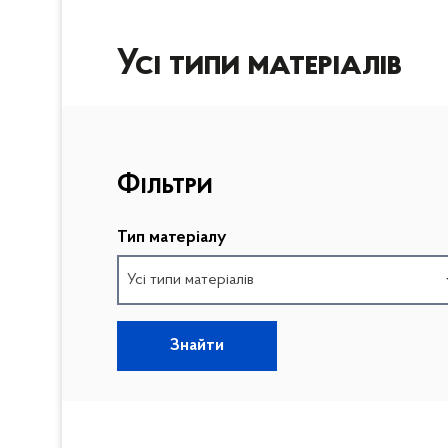
Усі типи матеріалів
П
Фільтри
р
о
п
Тип матеріалу
у
Усі типи матеріалів
с
т
и
Знайти
П
т
о
и
в
ф
е
і
р