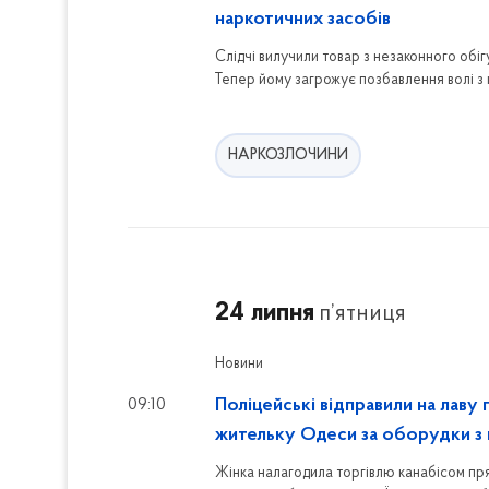
наркотичних засобів
Слідчі вилучили товар з незаконного обігу
Тепер йому загрожує позбавлення волі з 
НАРКОЗЛОЧИНИ
24 липня
п’ятниця
Новини
09:10
Поліцейські відправили на лаву 
жительку Одеси за оборудки з
Жінка налагодила торгівлю канабісом прям