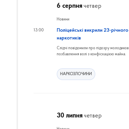
л
6 серпня
н
четвер
ь
у
т
т
Новини
р
и
и
13:00
Поліцейські викрили 23-річного
с
наркотиків
ь
д
Слідчі повідомили про підозру молодиков
о
позбавлення волі з конфіскацією майна.
ф
і
л
НАРКОЗЛОЧИНИ
ь
т
р
і
в
30 липня
четвер