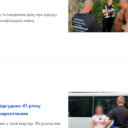
 та повідомили ділку про підозру.
конфіскацією майна.
підсудних 41-річну
 наркотиками
о у своїй квартирі. Фігурантці вже