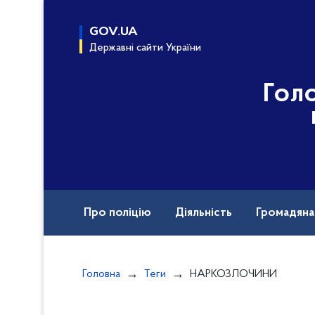
до
основного
GOV.UA
вмісту
Державні сайти України
Гол
Про поліцію
Діяльність
Громадян
Назавжди в строю
Головна
Теги
НАРКОЗЛОЧИНИ