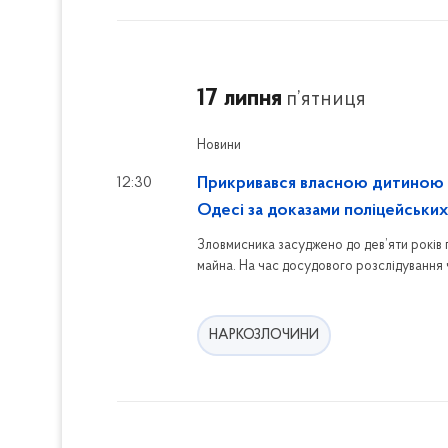
17 липня
п’ятниця
Новини
12:30
Прикривався власною дитиною т
Одесі за доказами поліцейських
Зловмисника засуджено до дев’яти років 
майна. На час досудового розслідування 
НАРКОЗЛОЧИНИ