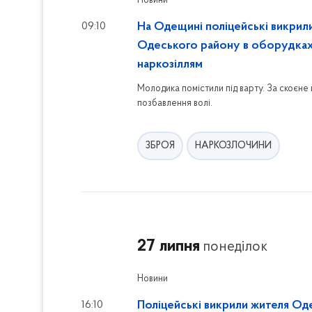
Новини
09:10
На Одещині поліцейські викрил
Одеського району в оборудках
наркозіллям
Молодика помістили під варту. За скоєне
позбавлення волі.
ЗБРОЯ
НАРКОЗЛОЧИНИ
27 липня
понеділок
Новини
16:10
Поліцейські викрили жителя Од