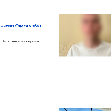
 жителя Одеси у збуті
і. За скоєне йому загрожує