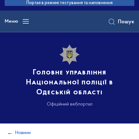
до
Портал в режимі тестування та наповнення
основного
вмісту
Меню
Пошук
Головне управління
Національної поліції в
Одеській області
Офіційний вебпортал
Новини