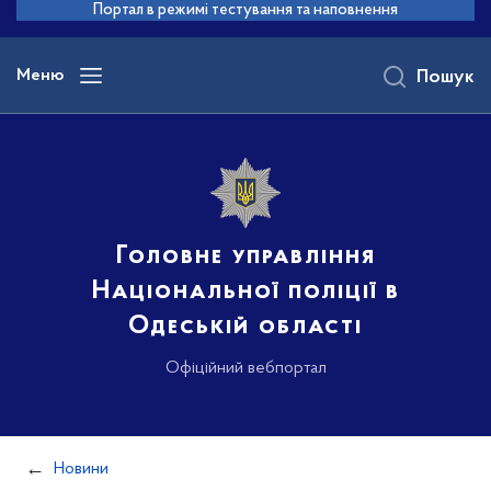
до
Портал в режимі тестування та наповнення
основного
вмісту
Меню
Пошук
Головне управління
Національної поліції в
Одеській області
Офіційний вебпортал
Новини