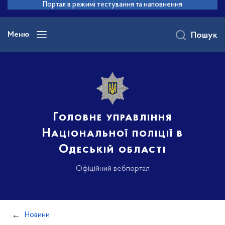
до
Портал в режимі тестування та наповнення
основного
вмісту
Меню
Пошук
Головне управління
Національної поліції в
Одеській області
Офіційний вебпортал
Новини