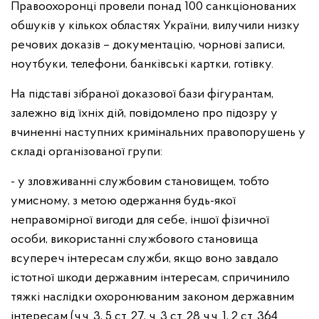
Правоохоронці провели понад 100 санкціонованих
обшуків у кількох областях України, вилучили низку
речових доказів – документацію, чорнові записи,
ноутбуки, телефони, банківські картки, готівку.
На підставі зібраної доказової бази фігурантам,
залежно від їхніх дій, повідомлено про підозру у
вчиненні наступних кримінальних правопорушень у
складі організованої групи:
- у зловживанні службовим становищем, тобто
умисному, з метою одержання будь-якої
неправомірної вигоди для себе, іншої фізичної
особи, використанні службового становища
всупереч інтересам служби, якщо воно завдало
істотної шкоди державним інтересам, спричинило
тяжкі наслідки охоронюваним законом державним
інтересам (ч.ч. 3, 5 ст. 27, ч. 3 ст. 28 ч.ч. 1, 2 ст. 364