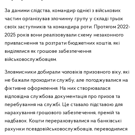
За даними слідства, командир однієї з військових
частин організував злочинну групу у складі трьох
своїх заступників та командира роти. Протягом 2022-
2025 років вони реалізовували схему незаконного
привласнення та розтрати бюджетних коштів, які
виділялися як грошове забезпечення
військовослужбовцям.
Зловмисники добирали чоловіків призовного віку, які
не бажали проходити службу, але погоджувалися на
фіктивне оформлення. На них створювалася
відповідна службова документація про призов та
перебування на службі. Це ставало підставою для
нарахування грошового забезпечення, премій та
надбавок. Кошти перераховувалися на банківські
рахунки псевдовійськовослужбовців, переводилися