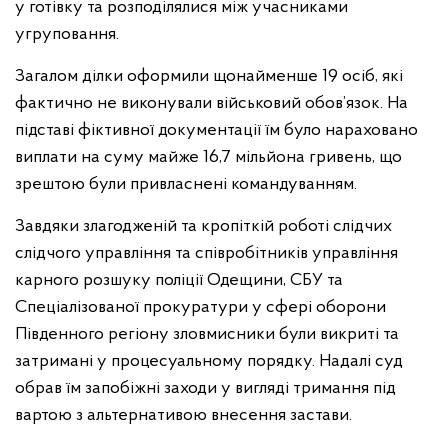
у готівку та розподілялися між учасниками
угруповання.
Загалом ділки оформили щонайменше 19 осіб, які
фактично не виконували військовий обов’язок. На
підставі фіктивної документації їм було нараховано
виплати на суму майже 16,7 мільйона гривень, що
зрештою були привласнені командуванням.
Завдяки злагодженій та кропіткій роботі слідчих
слідчого управління та співробітників управління
карного розшуку поліції Одещини, СБУ та
Спеціалізованої прокуратури у сфері оборони
Південного регіону зловмисники були викриті та
затримані у процесуальному порядку. Надалі суд
обрав їм запобіжні заходи у вигляді тримання під
вартою з альтернативою внесення застави.