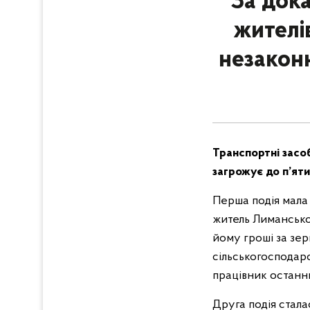
За док
жителі
незакон
Транспортні засо
загрожує до п’яти
Перша подія мала 
житель Лиманської
йому гроші за зер
сільськогосподар
працівник останньо
Друга подія стала