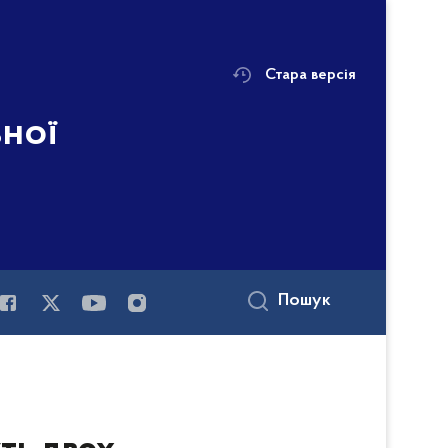
Стара версія
ьної
Пошук