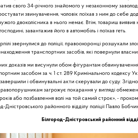
атив свого 34-річного знайомого у незаконному заволод
остувати звинувачення, чоловік поїхав з ним до себе дод
ужого двоколісника в нього немає. Втім, товариш виявив н
осподині, завантажив його в автомобіль і поїхав геть.
терпілі звернулися до поліції, правоохоронці розшукали зл
знаходження транспортних засобів, які повернули власни
раних доказів ми висунули обом фігурантам обвинуваченн
портним засобом за ч. 1 ст. 289 Кримінального кодексу Ук
завершили і обвинувальні акти скерували до суду. Згідн
правопорушникам загрожує покарання у вигляді обмеженн
и років або позбавлення волі на той самий строк», - проко
д-Дністровського районного відділу поліції Павло Бобчи
Білгород-Дністровський районний відді