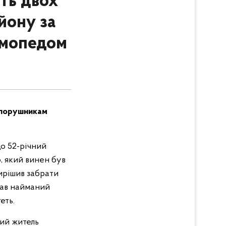
ть двох
йону за
 мопедом
опорушникам
що 52-річний
, який винен був
вирішив забрати
вав найманий
еть.
ний житель