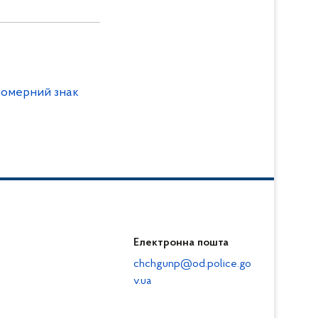
номерний знак
Електронна пошта
chchgunp@od.police.go
v.ua