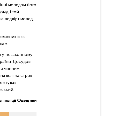
інні мопедом його
ому, і той
а подвір’ї мопед,
овмисників та
кам.
я у незаконному
раїни. Досудові
о з чинним
я волі на строк
ментував
нський.
л поліції Одещини