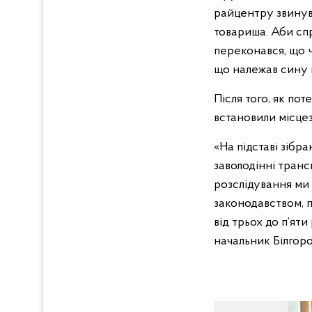
райцентру звинув
товариша. Аби спр
переконався, що ч
що належав сину г
Після того, як по
встановили місце
«На підставі зіб
заволодінні транс
розслідування ми 
законодавством, 
від трьох до п’ят
начальник Білгоро