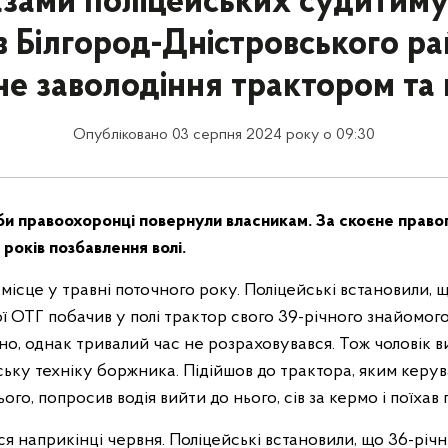
азами поліцейських судитиму
в Білгород-Дністровського ра
не заволодіння трактором та
Опубліковано 03 серпня 2024 року о 09:30
би правоохоронці повернули власникам. За скоєне прав
 років позбавлення волі.
місце у травні поточного року. Поліцейські встановили, 
 ОТГ побачив у полі трактор свого 39-річного знайомого
но, однак тривалий час не розраховувався. Тож чоловік 
ську техніку боржника. Підійшов до трактора, яким керу
го, попросив водія вийти до нього, сів за кермо і поїхав г
ся наприкінці червня. Поліцейські встановили, що 36-річ