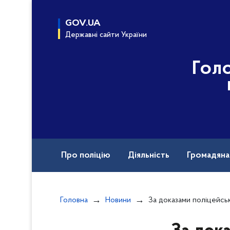
до
основного
GOV.UA
вмісту
Державні сайти України
Гол
Про поліцію
Діяльність
Громадян
Назавжди в строю
Головна
Новини
За доказами поліцейських судитимуть двох жителів Білгород-Дністров