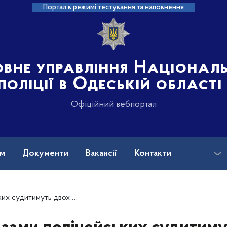
Портал в режимі тестування та наповнення
овне управління Націонал
поліції в Одеській області
Офіційний вебпортал
ам
Документи
Вакансії
Контакти
ського району за незаконне заволодіння трактором та мопедом