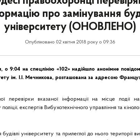
десі правоохоронці перевір
ормацію про замінування буд
університету (ОНОВЛЕНО)
Опубліковано 02 квітня 2018 року о 09:36
ня, о 9:04 на спецлінію «102» надійшло анонімне повідо
тету ім. І.І. Мечникова, розташована за адресою Француз
ї перевірки вказаної інформації на місце події на
поліції, експертів Вибухотехнічного управління та кінолог
я будівлі університету та прилеглої до нього території 