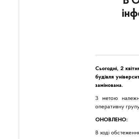
В О
інф
Сьогодні, 2 квіт
будівля універси
замінована.
З метою належно
оперативну групу 
ОНОВЛЕНО:
В ході обстеженн