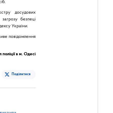
іб.
єстру досудових
 загрозу безпеці
дексу України.
диве повідомлення
поліції в м. Одесі
Поділитися
 викрили