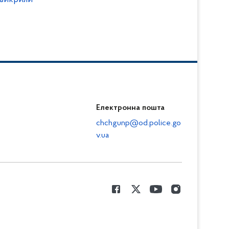
Електронна пошта
chchgunp@od.police.go
v.ua