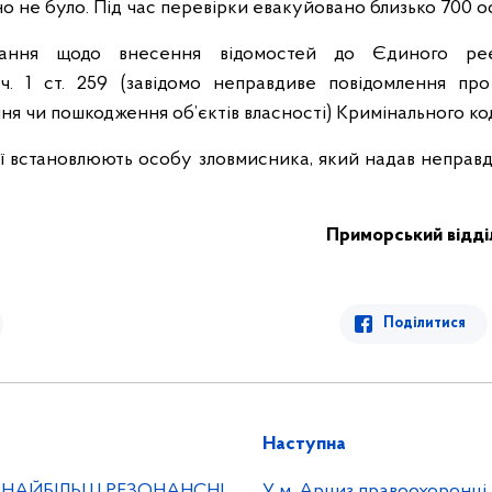
о не було. Під час перевірки евакуйовано близько 700 ос
тання щодо внесення відомостей до Єдиного ре
 ч. 1 ст. 259 (завідомо неправдиве повідомлення про
ня чи пошкодження об’єктів власності) Кримінального ко
ії встановлюють особу зловмисника, який надав неправ
Приморський відділ 
Поділитися
Наступна
О НАЙБІЛЬШ РЕЗОНАНСНІ
У м. Арциз правоохоронці