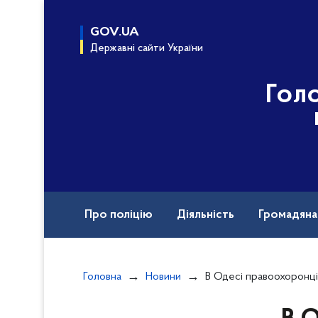
до
основного
GOV.UA
вмісту
Державні сайти України
Гол
Про поліцію
Діяльність
Громадян
Назавжди в строю
Головна
Новини
В Одесі правоохоронці перевіряють інформацію про