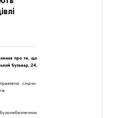
яють
івлі
млення про те, що
ький бульвар, 24,
правлено слідчо-
ів.
вибухонебезпечних