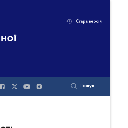
Стара версія
ьної
Пошук