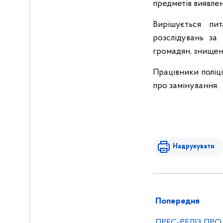
предметів виявлен
Вирішується пи
розслідувань за
громадян, знищен
Працівники поліц
про замінування.
Надрукувати
Попередня
ПРЕС-РЕЛІЗ ПР