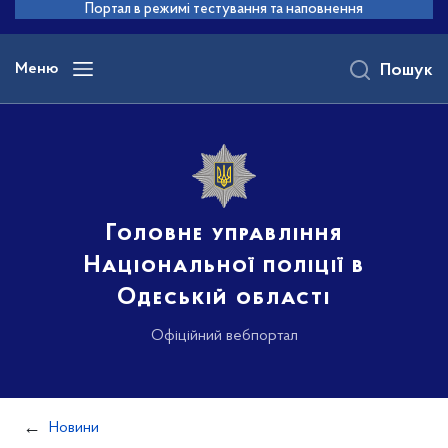
до
Портал в режимі тестування та наповнення
основного
вмісту
Меню
Пошук
Головне управління
Національної поліції в
Одеській області
Офіційний вебпортал
Новини