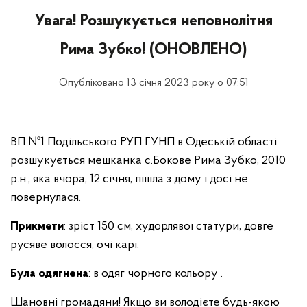
Увага! Розшукується неповнолітня
Рима Зубко! (ОНОВЛЕНО)
Опубліковано 13 січня 2023 року о 07:51
ВП №1 Подільського РУП ГУНП в Одеській області
розшукується мешканка с.Бокове Рима Зубко, 2010
р.н., яка вчора, 12 січня, пішла з дому і досі не
повернулася.
Прикмети
: зріст 150 см, худорлявої статури, довге
русяве волосся, очі карі.
Була одягнена
: в одяг чорного кольору .
Шановні громадяни! Якщо ви володієте будь-якою