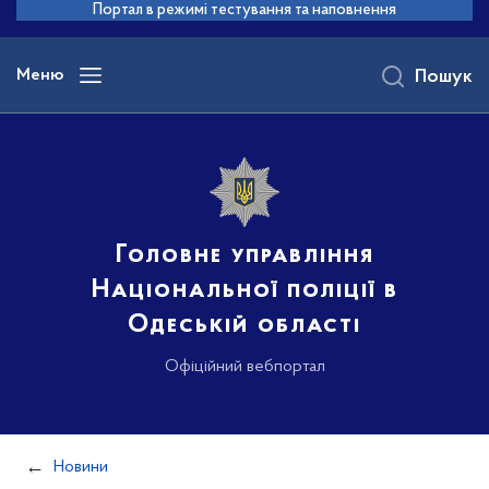
до
Портал в режимі тестування та наповнення
основного
вмісту
Меню
Пошук
Головне управління
Національної поліції в
Одеській області
Офіційний вебпортал
Новини