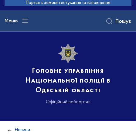
до
Портал в режимі тестування та наповнення
основного
вмісту
Меню
Пошук
Головне управління
Національної поліції в
Одеській області
Офіційний вебпортал
Новини