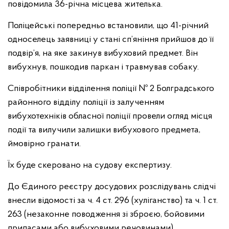
повідомила 36-річна місцева жителька.
Поліцейські попередньо встановили, що 41-річний
односелець заявниці у стані сп’яніння прийшов до її
подвір’я, на яке закинув вибуховий предмет. Він
вибухнув, пошкодив паркан і травмував собаку.
Співробітники відділення поліції № 2 Болградського
районного відділу поліції із залученням
вибухотехніків обласної поліції провели огляд місця
події та вилучили залишки вибухового предмета,
ймовірно гранати.
Їх буде скеровано на судову експертизу.
До Єдиного реєстру досудових розслідувань слідчі
внесли відомості за ч. 4 ст. 296 (хуліганство) та ч. 1 ст.
263 (незаконне поводження зі зброєю, бойовими
припасами або вибуховими речовинами)