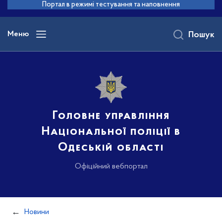
до
Портал в режимі тестування та наповнення
основного
вмісту
Меню
Пошук
Головне управління
Національної поліції в
Одеській області
Офіційний вебпортал
Новини