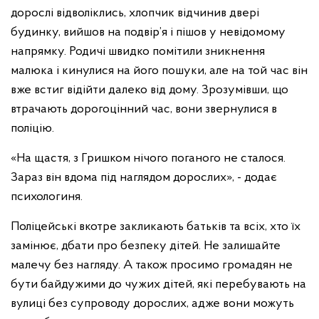
дорослі відволіклись, хлопчик відчинив двері
будинку, вийшов на подвір’я і пішов у невідомому
напрямку. Родичі швидко помітили зникнення
малюка і кинулися на його пошуки, але на той час він
вже встиг відійти далеко від дому. Зрозумівши, що
втрачають дорогоцінний час, вони звернулися в
поліцію.
«На щастя, з Гришком нічого поганого не сталося.
Зараз він вдома під наглядом дорослих», - додає
психологиня.
Поліцейські вкотре закликають батьків та всіх, хто їх
замінює, дбати про безпеку дітей. Не залишайте
малечу без нагляду. А також просимо громадян не
бути байдужими до чужих дітей, які перебувають на
вулиці без супроводу дорослих, адже вони можуть