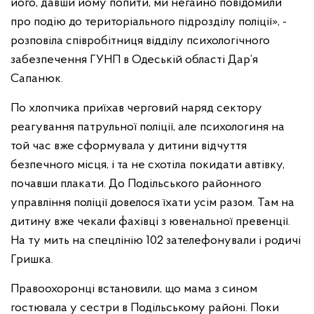
його, давши йому попити, ми негайно повідомили
про подію до територіального підрозділу поліції», -
розповіла співробітниця відділу психологічного
забезпечення ГУНП в Одеській області Дар’я
Сапанюк.
По хлопчика приїхав черговий наряд сектору
реагування патрульної поліції, але психологиня на
той час вже сформувала у дитини відчуття
безпечного місця, і та не схотіла покидати автівку,
почавши плакати. До Подільського районного
управління поліції довелося їхати усім разом. Там на
дитину вже чекали фахівці з ювенальної превенції.
На ту мить на спецлінію 102 зателефонували і родичі
Гришка.
Правоохоронці встановили, що мама з сином
гостювала у сестри в Подільському районі. Поки