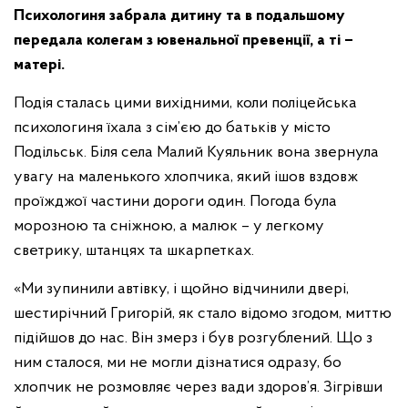
Психологиня забрала дитину та в подальшому
передала колегам з ювенальної превенції, а ті –
матері.
Подія сталась цими вихідними, коли поліцейська
психологиня їхала з сім’єю до батьків у місто
Подільськ. Біля села Малий Куяльник вона звернула
увагу на маленького хлопчика, який ішов вздовж
проїжджої частини дороги один. Погода була
морозною та сніжною, а малюк – у легкому
светрику, штанцях та шкарпетках.
«Ми зупинили автівку, і щойно відчинили двері,
шестирічний Григорій, як стало відомо згодом, миттю
підійшов до нас. Він змерз і був розгублений. Що з
ним сталося, ми не могли дізнатися одразу, бо
хлопчик не розмовляє через вади здоров’я. Зігрівши