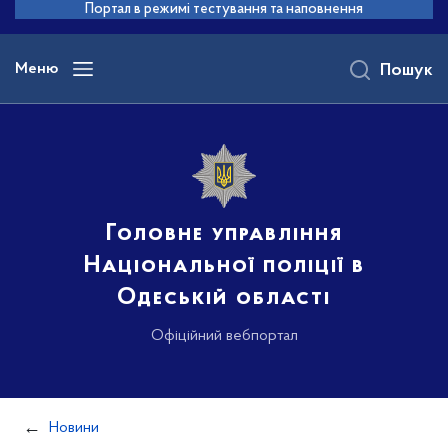
до
Портал в режимі тестування та наповнення
основного
вмісту
Меню
Пошук
Головне управління
Національної поліції в
Одеській області
Офіційний вебпортал
Новини