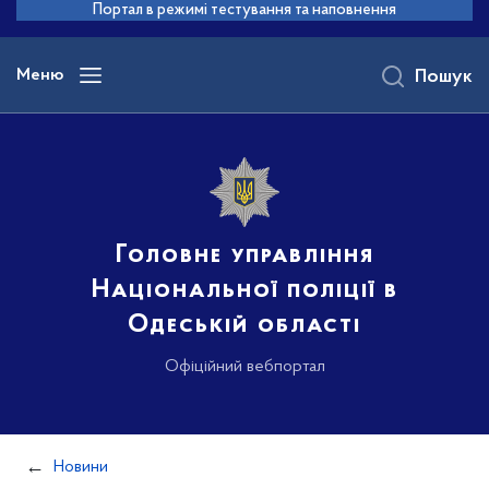
до
Портал в режимі тестування та наповнення
основного
вмісту
Меню
Пошук
Головне управління
Національної поліції в
Одеській області
Офіційний вебпортал
Новини