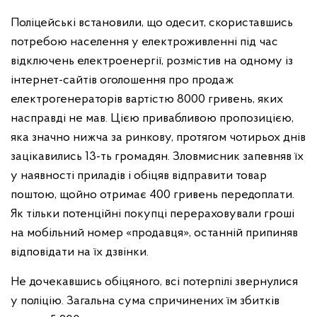
Поліцейські встановили, що одесит, скориставшись
потребою населення у електроживленні під час
відключень електроенергії, розмістив на одному із
інтернет-сайтів оголошення про продаж
електрогенераторів вартістю 8000 гривень, яких
насправді не мав. Цією привабливою пропозицією,
яка значно нижча за ринкову, протягом чотирьох днів
зацікавились 13-ть громадян. Зловмисник запевняв їх
у наявності приладів і обіцяв відправити товар
поштою, щойно отримає 400 гривень передоплати.
Як тільки потенційні покупці перераховували гроші
на мобільний номер «продавця», останній припиняв
відповідати на їх дзвінки.
Не дочекавшись обіцяного, всі потерпілі звернулися
у поліцію. Загальна сума спричинених їм збитків