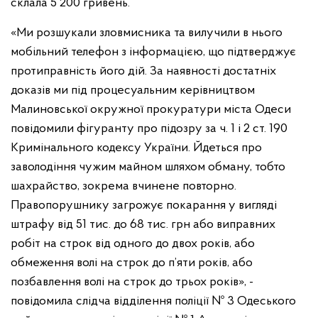
склала 5 200 гривень.
«Ми розшукали зловмисника та вилучили в нього
мобільний телефон з інформацією, що підтверджує
протиправність його дій. За наявності достатніх
доказів ми під процесуальним керівництвом
Малиновської окружної прокуратури міста Одеси
повідомили фігуранту про підозру за ч. 1 і 2 ст. 190
Кримінального кодексу України. Йдеться про
заволодіння чужим майном шляхом обману, тобто
шахрайство, зокрема вчинене повторно.
Правопорушнику загрожує покарання у вигляді
штрафу від 51 тис. до 68 тис. грн або виправних
робіт на строк від одного до двох років, або
обмеження волі на строк до п’яти років, або
позбавлення волі на строк до трьох років», -
повідомила слідча відділення поліції № 3 Одеського