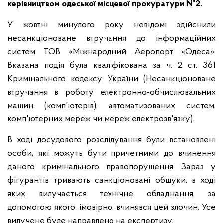
керівництвом одеської місцевої прокуратури №2.
У жовтні минулого року невідомі здійснили
несанкціоноване втручання до інформаційних
систем ТОВ «Міжнародний Аеропорт «Одеса».
Вказана подія була кваліфікована за ч. 2 ст. 361
Кримінального кодексу України (Несанкціоноване
втручання в роботу електронно-обчислювальних
машин (комп'ютерів), автоматизованих систем,
комп'ютерних мереж чи мереж електрозв'язку).
В ході досудового розслідування були встановлені
особи, які можуть бути причетними до вчинення
даного кримінального правопорушення. Зараз у
фігурантів тривають санкціоновані обшуки, в ході
яких вилучається технічне обладнання, за
допомогою якого, імовірно, вчинявся цей злочин. Усе
вилучене буде направлено на експертизу.