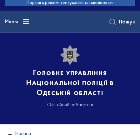
до
Портал в режимі тестування та наповнення
основного
вмісту
Меню
Пошук
Головне управління
Національної поліції в
Одеській області
Офіційний вебпортал
Новини