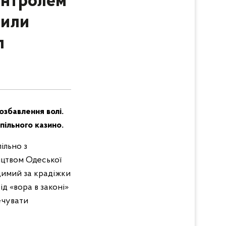
онтролем
рили
л
озбавлення волі.
пільного казино.
ільно з
ицтвом Одеської
димий за крадіжки
ід «вора в законі»
ечувати