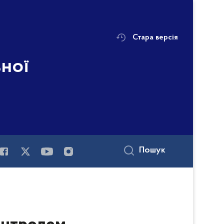
Стара версія
ьної
Пошук