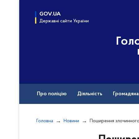
до
основного
GOV.UA
вмісту
Державні сайти України
Гол
Про поліцію
Діяльність
Громадян
Назавжди в строю
Головна
Новини
Поширення злочинного впливу під контролем «вора в закон