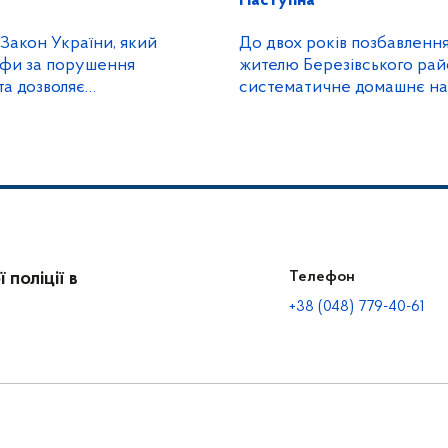
Наступна
Закон України, який
До двох років позбавлення
фи за порушення
жителю Березівського рай
 та дозволяє
систематичне домашнє на
співмешканкою
поліції в
Телефон
+38 (048) 779-40-61