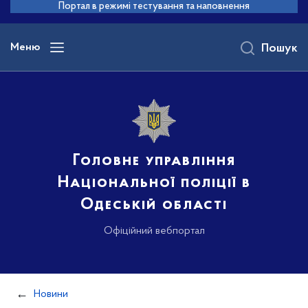
до
Портал в режимі тестування та наповнення
основного
вмісту
Меню
Пошук
Головне управління
Національної поліції в
Одеській області
Офіційний вебпортал
Новини