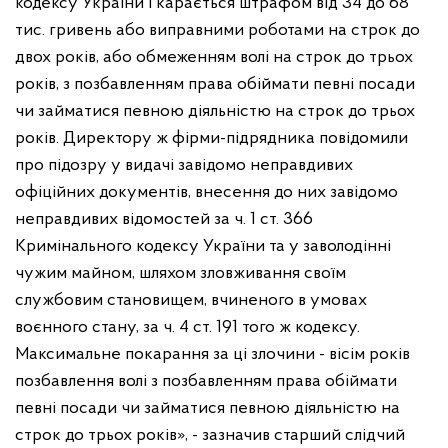
кодексу України і карається штрафом від 34 до 68
тис. гривень або виправними роботами на строк до
двох років, або обмеженням волі на строк до трьох
років, з позбавленням права обіймати певні посади
чи займатися певною діяльністю на строк до трьох
років. Директору ж фірми-підрядника повідомили
про підозру у видачі завідомо неправдивих
офіційних документів, внесення до них завідомо
неправдивих відомостей за ч. 1 ст. 366
Кримінального кодексу України та у заволодінні
чужим майном, шляхом зловживання своїм
службовим становищем, вчиненого в умовах
воєнного стану, за ч. 4 ст. 191 того ж кодексу.
Максимальне покарання за ці злочини - вісім років
позбавлення волі з позбавленням права обіймати
певні посади чи займатися певною діяльністю на
строк до трьох років», - зазначив старший слідчий