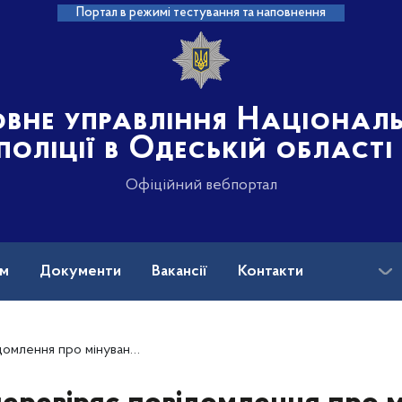
Портал в режимі тестування та наповнення
овне управління Націонал
поліції в Одеській області
Офіційний вебпортал
ам
Документи
Вакансії
Контакти
риморського районного суду Одеси (ОНОВЛЕНО)