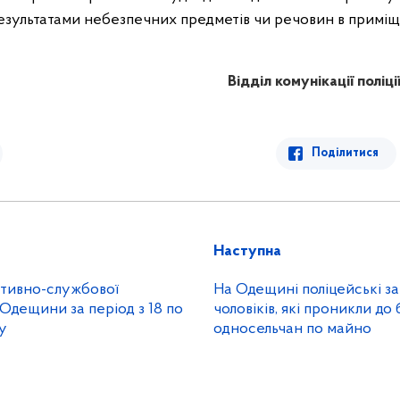
результатами небезпечних предметів чи речовин в приміщ
Відділ комунікації поліц
Поділитися
Наступна
ативно-службової
На Одещині поліцейські з
ї Одещини за період з 18 по
чоловіків, які проникли до
у
односельчан по майно