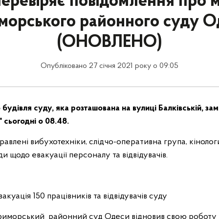
перевіряє повідомлення про 
морського районного суду О
(ОНОВЛЕНО)
Опубліковано 27 січня 2021 року о 09:05
будівля суду, яка розташована на вулиці Балківській, за
 сьогодні о 08.48.
правлені вибухотехніки, слідчо-оперативна група, кіноло
и щодо евакуації персоналу та відвідувачів.
акуація 150 працівників та відвідувачів суду
Приморський районний суд Одеси відновив свою роботу 