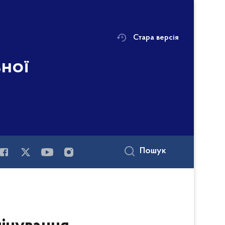
Стара версія
ьної
Пошук