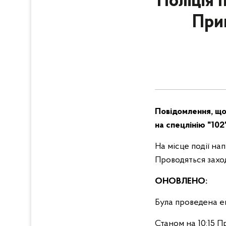
Поліція 
При
Повідомлення, що 
на спецлінію "102"
На місце події на
Проводяться заход
ОНОВЛЕНО:
Була проведена ев
Станом на 10:15 