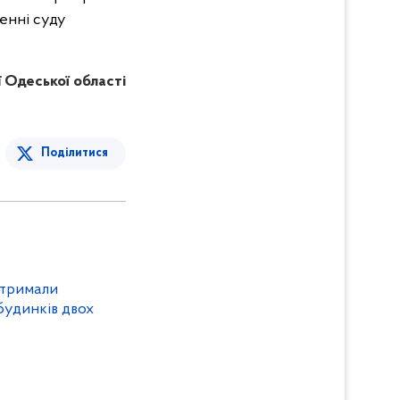
енні суду
ії Одеської області
Поділитися
атримали
 будинків двох