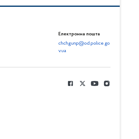
Електронна пошта
chchgunp@od.police.go
v.ua