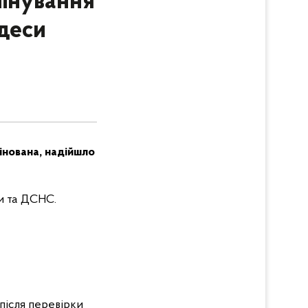
мінування
деси
мінована, надійшло
ги та ДСНС.
після перевірки