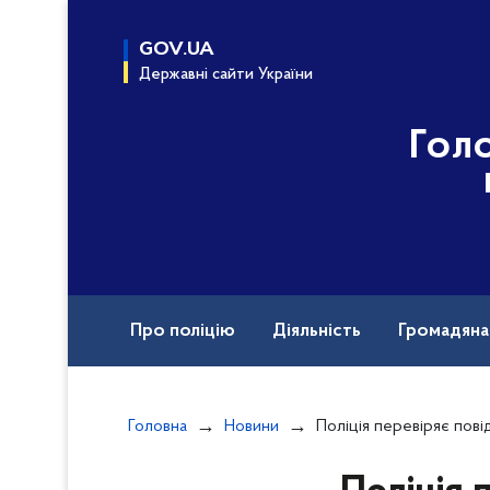
до
основного
GOV.UA
вмісту
Державні сайти України
Гол
Про поліцію
Діяльність
Громадян
Назавжди в строю
Головна
Новини
Поліція перевіряє повідомлення про мінування П