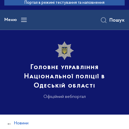
до
Портал в режимі тестування та наповнення
основного
вмісту
Меню
Пошук
Головне управління
Національної поліції в
Одеській області
Офіційний вебпортал
Новини