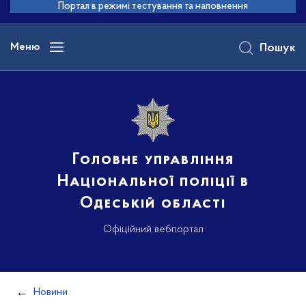
до
Портал в режимі тестування та наповнення
основного
вмісту
Меню
Пошук
Головне управління
Національної поліції в
Одеській області
Офіційний вебпортал
Новини