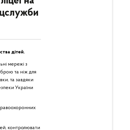
ліцеї на
ецслужби
ства дітей.
ьні мережі з
брою та ніж для
вки, та завдяки
езпеки України
 правоохоронних
тей, контролювати