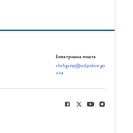
Електронна пошта
chchgunp@od.police.go
v.ua