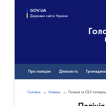
до
основного
GOV.UA
вмісту
Державні сайти України
Гол
Про поліцію
Діяльність
Громадян
Назавжди в строю
Головна
Новини
Поліція та СБУ попередили теракт у ліцеї на Од