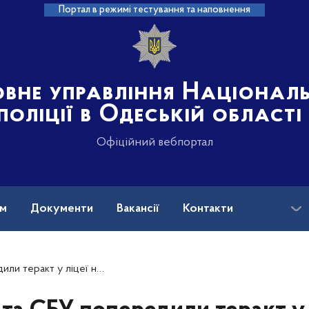
Портал в режимі тестування та наповнення
овне управління Націонал
поліції в Одеській області
Офіційний вебпортал
ам
Документи
Вакансії
Контакти
ещині, який готували російські спецслужби