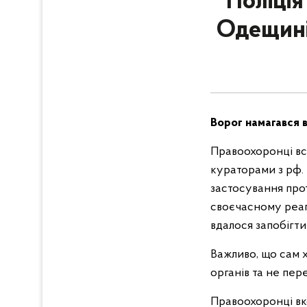
Поліція
Одещині
Ворог намагався 
Правоохоронці вст
кураторами з рф.
застосування прот
своєчасному реаг
вдалося запобігти 
Важливо, що сам 
органів та не пер
Правоохоронці вк