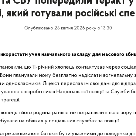
 та СБУ попередили теракт у 
, який готували російські сп
Опубліковано 23 квітня 2026 року о 13:30
використати учня навчального закладу для масового вбив
ановили, що 11-річний хлопець контактував через соціал
 Вони планували йому безплатно надіслати вогнепальну з
и однокласників. Ліцеїст переслав їм свої дані для відпра
уванню співробітників Національної поліції та Служби б
трагедії.
хлопець і його родина раніше не потрапляли в поле зору
ебували на обліках у соціальних службах та поліції.
отре закликають батьків бути уважними до поведінки ді