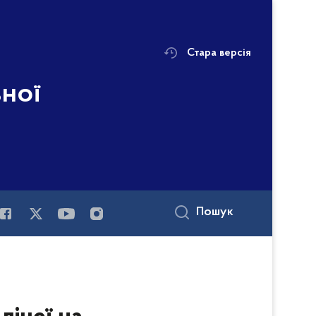
Стара версія
ьної
Пошук