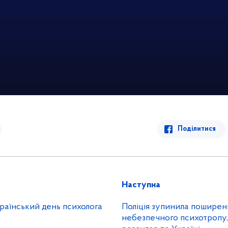
Поділитися
Наступна
країнський день психолога
Поліція зупинила поширен
небезпечного психотропу,