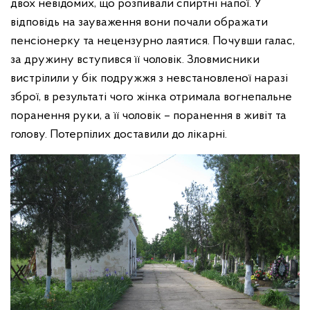
двох невідомих, що розпивали спиртні напої. У
відповідь на зауваження вони почали ображати
пенсіонерку та нецензурно лаятися. Почувши галас,
за дружину вступився її чоловік. Зловмисники
вистрілили у бік подружжя з невстановленої наразі
зброї, в результаті чого жінка отримала вогнепальне
поранення руки, а її чоловік – поранення в живіт та
голову. Потерпілих доставили до лікарні.