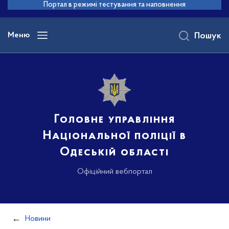
до
Портал в режимі тестування та наповнення
основного
вмісту
Меню
Пошук
Головне управління
Національної поліції в
Одеській області
Офіційний вебпортал
Новини