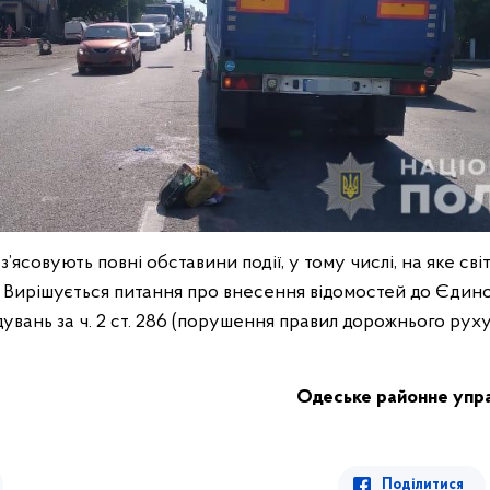
з’ясовують повні обставини події, у тому числі, на яке св
ї. Вирішується питання про внесення відомостей до Єдин
увань за ч. 2 ст. 286 (порушення правил дорожнього рух
Одеське районне управ
Поділитися