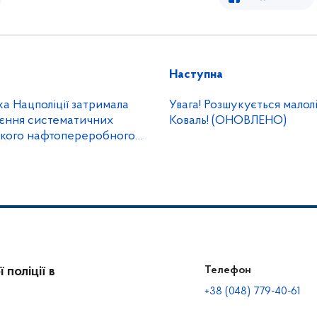
Наступна
а Нацполіції затримала
Увага! Розшукується малол
оєння систематичних
Коваль! (ОНОВЛЕНО)
ького нафтопереробного
поліції в
Телефон
+38 (048) 779-40-61