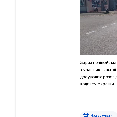
Зараз поліцейські 
з учасників аварі
досудових розслід
кодексу України.
Надрукувати