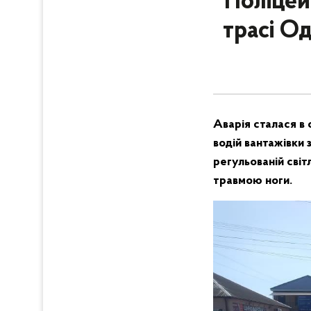
Поліцей
трасі О
Аварія сталася в
водій вантажівки 
регульованій сві
травмою ноги.