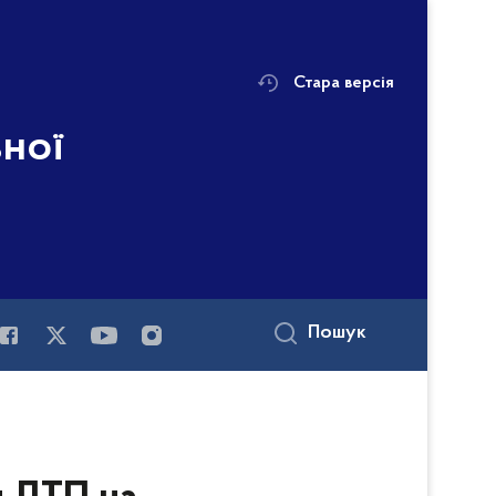
Стара версія
ьної
Пошук