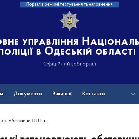
Портал в режимі тестування та наповнення
овне управління Націонал
поліції в Одеській області
Офіційний вебпортал
ам
Документи
Вакансії
Контакти
асі Одеса-Рені, в якій травмовано перехожу