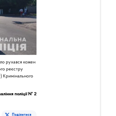
ітло рухався кожен
ого реєстру
у) Кримінального
ління поліції № 2
Поділитися