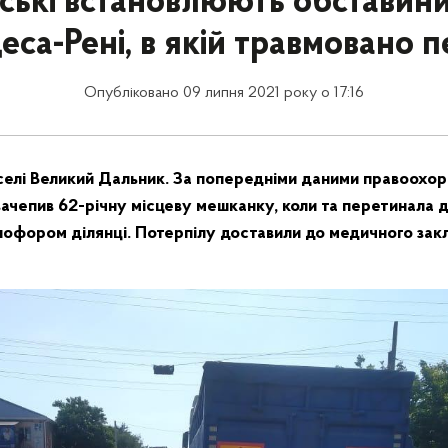
ські встановлюють обставин
деса-Рені, в якій травмовано 
Опубліковано 09 липня 2021 року о 17:16
 селі Великий Дальник. За попередніми даними правоохор
зачепив 62-річну місцеву мешканку, коли та перетинала 
тлофором ділянці. Потерпілу доставили до медичного за