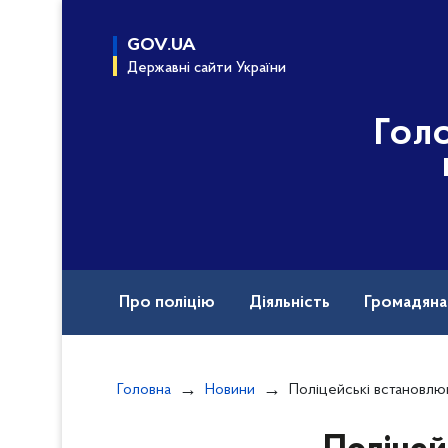
до
основного
GOV.UA
вмісту
Державні сайти України
Гол
Про поліцію
Діяльність
Громадян
Назавжди в строю
Головна
Новини
Поліцейські встановлюють обставини ДТП на тр