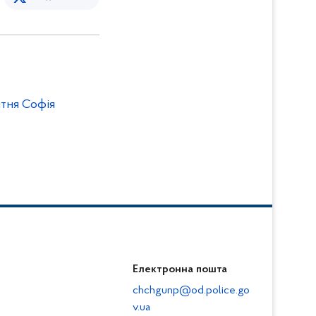
ітня Софія
Електронна пошта
chchgunp@od.police.go
v.ua