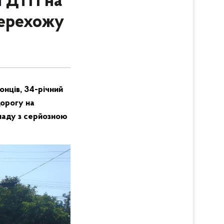
и ДТП на
перехожу
онців, 34-річний
дорогу на
кладу з серйозною