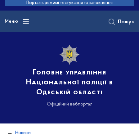
до
Портал в режимі тестування та наповнення
основного
вмісту
Меню
Пошук
Головне управління
Національної поліції в
Одеській області
Офіційний вебпортал
Новини