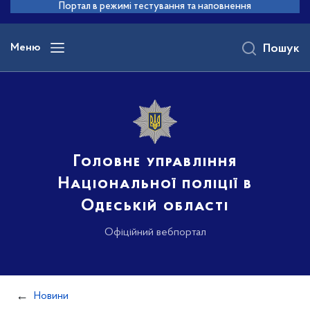
до
Портал в режимі тестування та наповнення
основного
вмісту
Меню
Пошук
Головне управління
Національної поліції в
Одеській області
Офіційний вебпортал
Новини