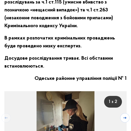
розслідувань за ч.1 ст.115 (умисне вбивство з
позначкою «нещасний випадок») та ч.1 ст.263
(незаконне поводження з бойовими припасами)
Кримінального кодексу України.
В рамках розпочатих кримінальних проваджень
буде проведено низку експертиз.
Досудове розслідування триває. Всі обставини
встановлюються.
Одеське районне управління поліції № 1
1 з 2