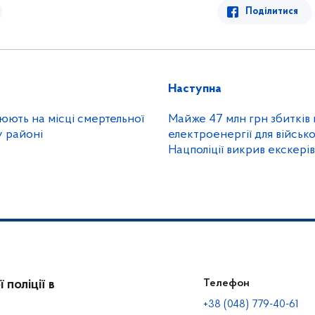
Поділитися
Наступна
юють на місці смертельної
Майже 47 млн грн збитків н
 районі
електроенергії для військ
Нацполіції викрив екскері
регіональних КЕУ та підр
поліції в
Телефон
+38 (048) 779-40-61