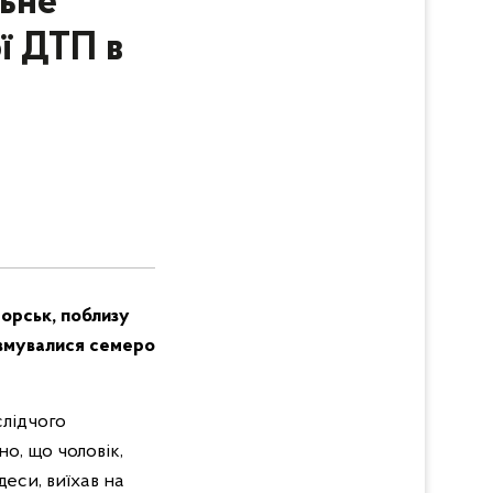
льне
ї ДТП в
морськ, поблизу
авмувалися семеро
слідчого
о, що чоловік,
еси, виїхав на