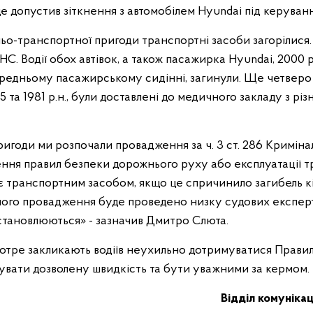
де допустив зіткнення з автомобілем Hyundai під керування
ьо-транспортної пригоди транспортні засоби загорілися.
С. Водії обох автівок, а також пасажирка Hyundai, 2000 р.
редньому пасажирському сидінні, загинули. Ще четверо
85 та 1981 р.н., були доставлені до медичного закладу з рі
игоди ми розпочали провадження за ч. 3 ст. 286 Криміна
ння правил безпеки дорожнього руху або експлуатації 
 транспортним засобом, якщо це спричинило загибель кіл
ого провадження буде проведено низку судових експерт
встановлюються» - зазначив Дмитро Слюта.
отре закликають водіїв неухильно дотримуватися Прави
увати дозволену швидкість та бути уважними за кермом.
Відділ комунікац