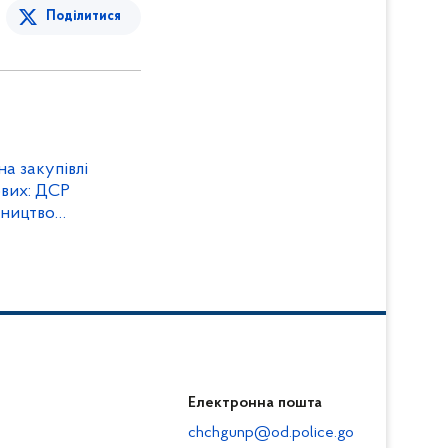
Поділитися
а закупівлі
ових: ДСР
вництво
ядника
Електронна пошта
chchgunp@od.police.go