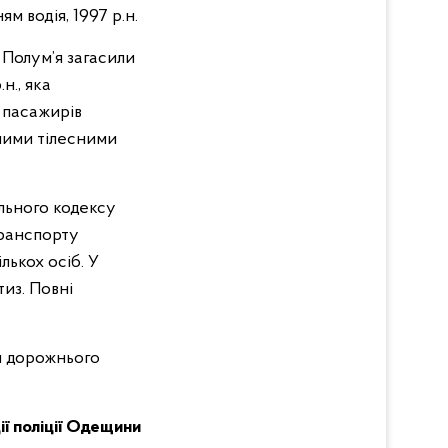
м водія, 1997 р.н.
 Полум’я загасили
н., яка
 пасажирів
зними тілесними
льного кодексу
транспорту
ькох осіб. У
из. Повні
л дорожнього
ії поліції Одещини