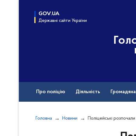
до
основного
GOV.UA
вмісту
Державні сайти України
Гол
Про поліцію
Діяльність
Громадян
Назавжди в строю
Головна
Новини
Поліцейські розпочали кримінальне провадження за