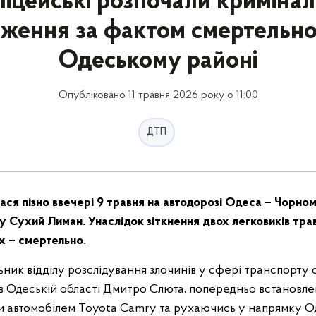
іцейські розпочали криміна
ження за фактом смертельно
Одеському районі
Опубліковано 11 травня 2026 року о 11:00
ДТП
ася пізно ввечері 9 травня на автодорозі Одеса – Чорно
у Сухий Лиман. Унаслідок зіткнення двох легковиків тр
х – смертельно.
ьник відділу розслідування злочинів у сфері транспорту 
в Одеській області Дмитро Слюта, попередньо встановлен
чи автомобілем Toyota Camry та рухаючись у напрямку Од