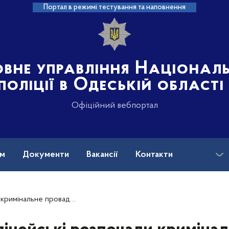
Портал в режимі тестування та наповнення
овне управління Націонал
поліції в Одеській області
Офіційний вебпортал
ам
Документи
Вакансії
Контакти
 фактом смертельної ДТП в Одеському районі