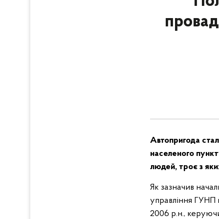
Пол
провад
Автопригода стал
населеного пункт
людей, троє з яки
Як зазначив начал
управління ГУНП 
2006 р.н., керую