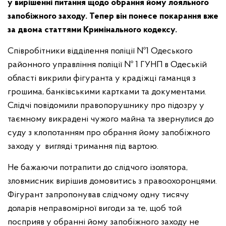
у вирішенні питання щодо обрання йому лояльного
запобіжного заходу. Тепер він понесе покарання вже
за двома статтями Кримінального кодексу.
Співробітники відділення поліції №1 Одеського
районного управління поліції № 1 ГУНП в Одеській
області викрили фігуранта у крадіжці гаманця з
грошима, банківськими картками та документами.
Слідчі повідомили правопорушнику про підозру у
таємному викрадені чужого майна та звернулися до
суду з клопотанням про обрання йому запобіжного
заходу у вигляді тримання під вартою.
Не бажаючи потрапити до слідчого ізолятора,
зловмисник вирішив домовитись з правоохоронцями.
Фігурант запропонував слідчому одну тисячу
доларів неправомірної вигоди за те, щоб той
посприяв у обранні йому запобіжного заходу не