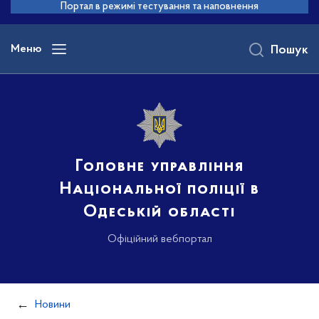
до
Портал в режимі тестування та наповнення
основного
вмісту
Меню
Пошук
Головне управління
Національної поліції в
Одеській області
Офіційний вебпортал
Новини