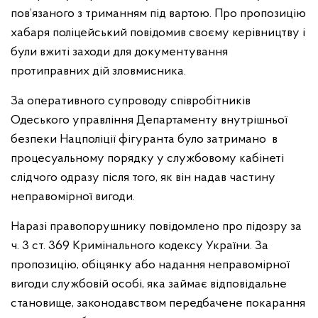
пов’язаного з триманням під вартою. Про пропозицію
хабаря поліцейський повідомив своєму керівництву і
були вжиті заходи для документування
протиправних дій зловмисника.
За оперативного супроводу співробітників
Одеського управління Департаменту внутрішньої
безпеки Нацполіції фігуранта було затримано в
процесуальному порядку у службовому кабінеті
слідчого одразу після того, як він надав частину
неправомірної вигоди.
Наразі правопорушнику повідомлено про підозру за
ч. 3 ст. 369 Кримінального кодексу України. За
пропозицію, обіцянку або надання неправомірної
вигоди службовій особі, яка займає відповідальне
становище, законодавством передбачене покарання