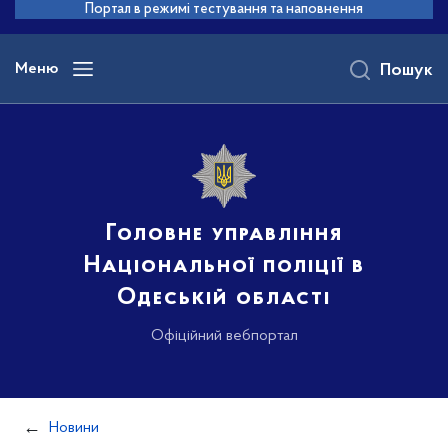
до
Портал в режимі тестування та наповнення
основного
вмісту
Меню
Пошук
Головне управління
Національної поліції в
Одеській області
Офіційний вебпортал
Новини