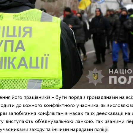
ння його працівників – бути поряд з громадянами на всі
оводити
до
кожного конфліктного учасника, як висловлюва
рім запобігання конфліктам в масах та їх деескалації на 
огу виступають об’єднувальною ланкою, так званими п
учасниками заходу та іншими нарядами поліції.