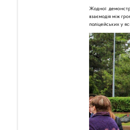
Жодної демонстра
взаємодія між гр
поліцейських у яс