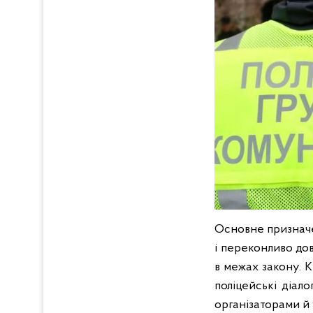
Основне призначе
і переконливо д
в межах закону. К
поліцейські діал
організаторами й 