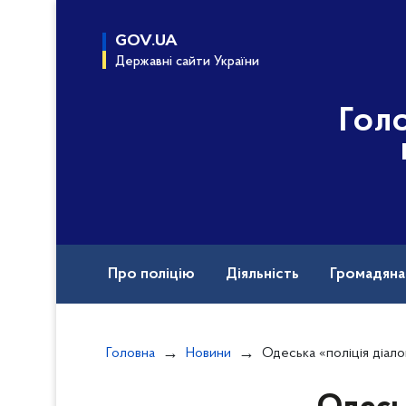
до
основного
GOV.UA
вмісту
Державні сайти України
Гол
Про поліцію
Діяльність
Громадян
Назавжди в строю
Головна
Новини
Одеська «поліція діалогу» ві