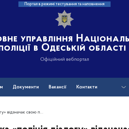
Портал в режимі тестування та наповнення
овне управління Націонал
поліції в Одеській області
Офіційний вебпортал
ам
Документи
Вакансії
Контакти
дзначає свою першу річницю