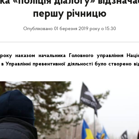
а «поліція діалогу» відзнач
першу річницю
Опубліковано 01 березня 2019 року о 15:30
року наказом начальника Головного управління Націон
 в Управлінні превентивної діяльності було створено ві