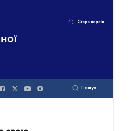
Стара версія
ьної
Пошук