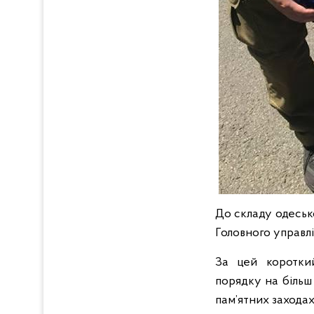
До складу одесько
Головного управлін
За цей короткий
порядку на більш 
пам’ятних заходах