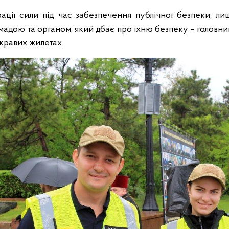
ції сили під час забезпечення публічної безпеки, л
омадою та органом, який дбає про їхню безпеку – головн
кравих жилетах.