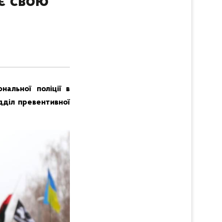
ає свою
альної поліції в
дділ превентивної