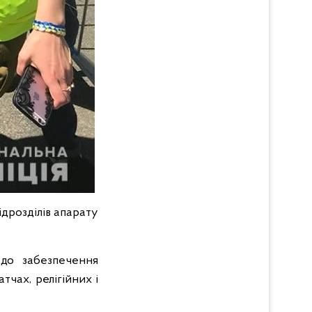
ідрозділів апарату
 до забезпечення
тчах, релігійних і