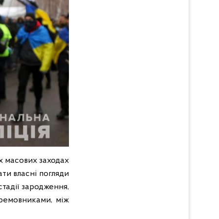
х масових заходах
ти власні погляди
стадії зародження,
еремовниками, між