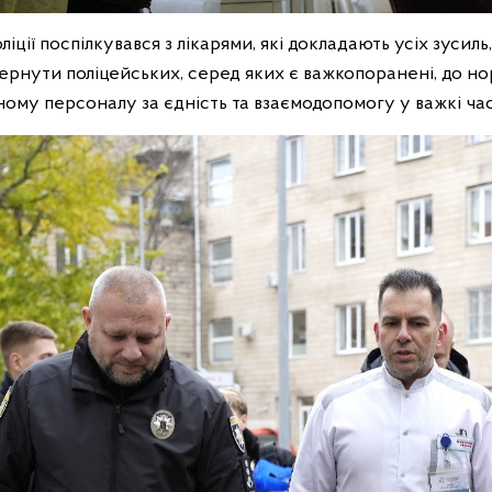
іції поспілкувався з лікарями, які докладають усіх зусиль
рнути поліцейських, серед яких є важкопоранені, до но
ому персоналу за єдність та взаємодопомогу у важкі час