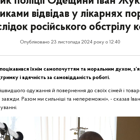
ик поліції Одещини Іван Жук 
иками відвідав у лікарнях п
лідок російського обстрілу 
Опубліковано 23 листопада 2024 року о 12:40
 поцікавився їхнім самопочуттям та моральним духом, з’
тримку і вдячність за самовідданість роботі.
швидшого одужання й повернення до своїх сімей і товари
завжди. Разом ми сильніші та непереможні», - сказав Іван
куванні.