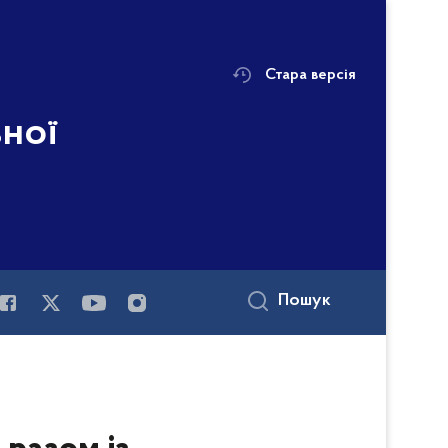
Стара версія
ьної
Пошук