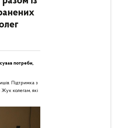
разом із
оранених
колег
ясував потреби,
шів. Підтримка з
 Жук колегам, які