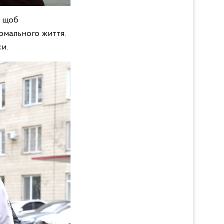
, щоб
рмального життя.
и.