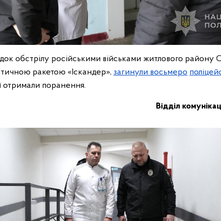
лідок обстрілу російськими військами житлового району 
стичною ракетою «Іскандер»,
загинули восьмеро
поліцей
ії отримали поранення.
Відділ комунікац