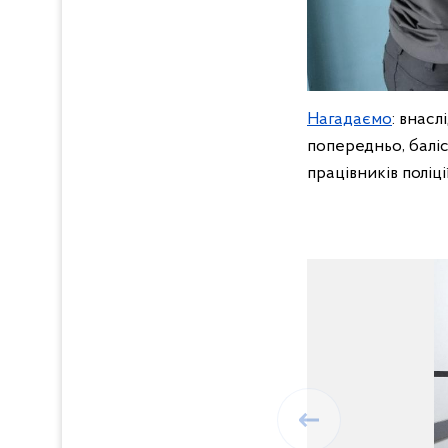
Нагадаємо
: внас
попередньо, балі
працівників поліц