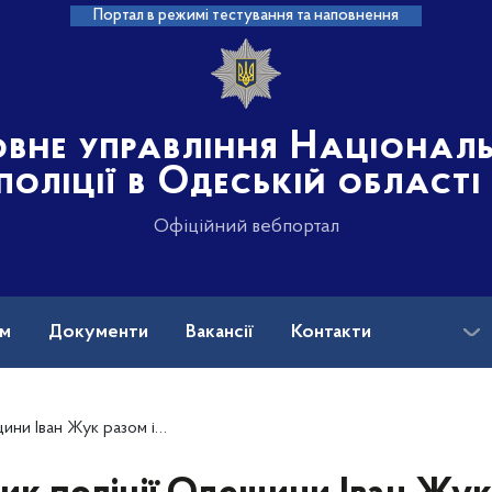
Портал в режимі тестування та наповнення
овне управління Націонал
поліції в Одеській області
Офіційний вебпортал
ам
Документи
Вакансії
Контакти
 у лікарнях поранених унаслідок російського обстрілу колег