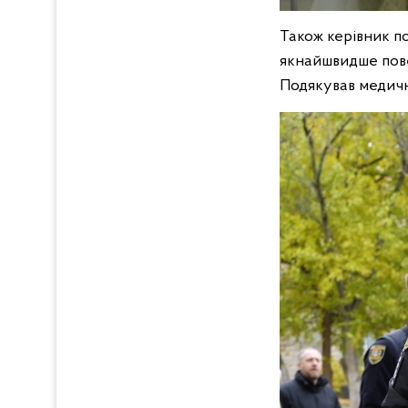
Також керівник пол
якнайшвидше пове
Подякував медичн