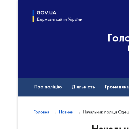
до
основного
GOV.UA
вмісту
Державні сайти України
Гол
Про поліцію
Діяльність
Громадян
Назавжди в строю
Головна
Новини
Начальник поліції Одещини Іван Жук разом із заступниками відвідав