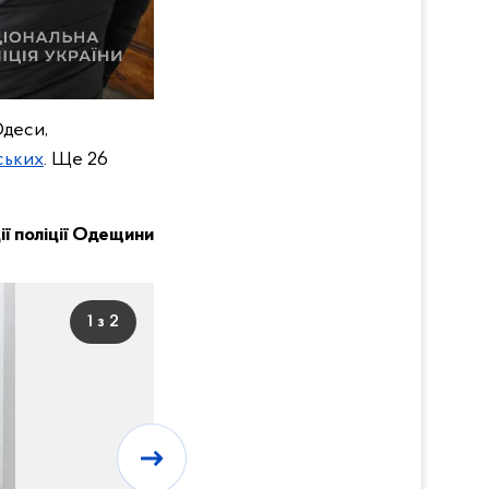
Одеси,
ських
. Ще 26
ії поліції Одещини
1 з 2