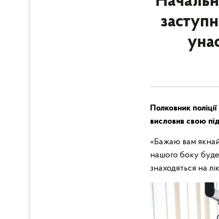
Начальн
заступн
унас
Полковник поліції
висловив свою під
«Бажаю вам якнай
нашого боку буде 
знаходяться на лі