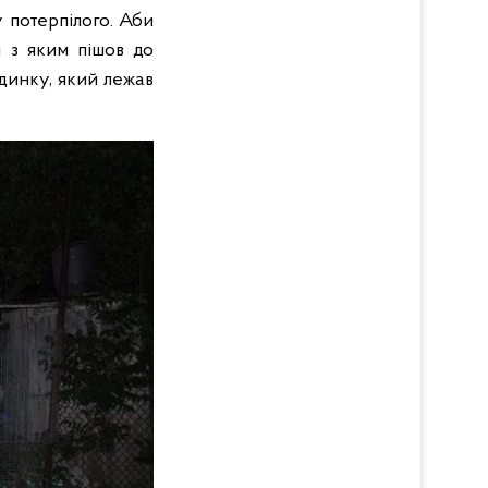
у потерпілого. Аби
м з яким пішов до
динку, який лежав