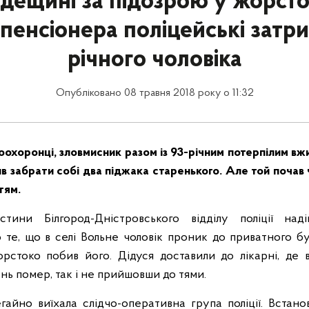
дещині за підозрою у жорст
 пенсіонера поліцейські затр
річного чоловіка
Опубліковано 08 травня 2018 року о 11:32
оохоронці, зловмисник разом із 93-річним потерпілим вжи
ив забрати собі два піджака старенького. Але той почав 
тям.
стини Білгород-Дністровського відділу поліції на
 те, що в селі Вольне чоловік проник до приватного б
рстоко побив його. Дідуся доставили до лікарні, де 
нь помер, так і не прийшовши до тями.
егайно виїхала слідчо-оперативна група поліції. Встано