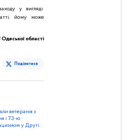
заходу у вигляді
татті, йому може
ї Одеської області
Поділитися
али ветеранів з
я і 73-ю
ацизмом у Другій