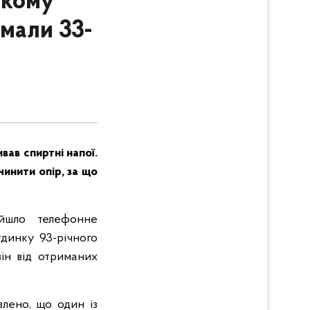
окому
имали 33-
вав спиртні напої.
чинити опір, за що
дійшло
телефонне
удинку 93-річного
він від отриманих
влено, що один із