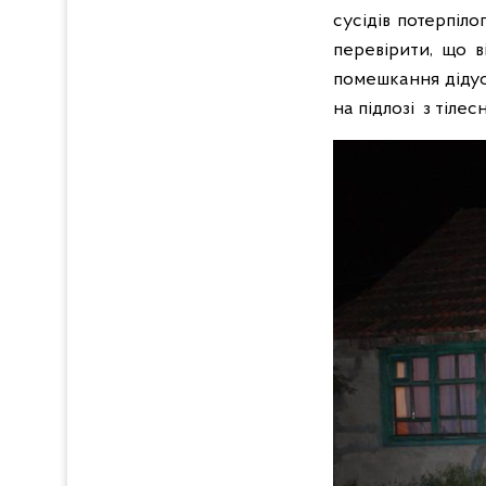
сусідів потерпіло
перевірити, що в
помешкання дідус
на підлозі з тіл