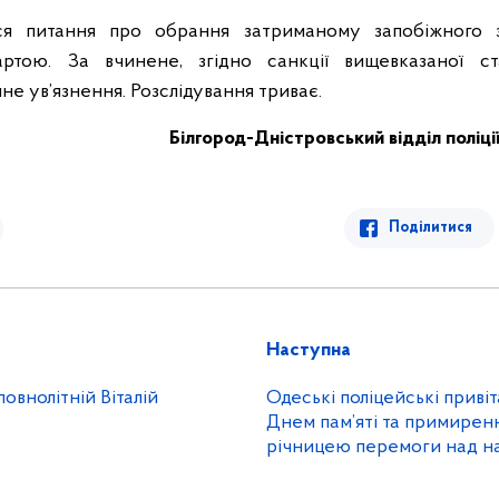
ся питання про обрання затриманому запобіжного 
ртою. За вчинене, згідно санкції вищевказаної с
не ув’язнення. Розслідування триває.
Білгород-Дністровський відділ поліці
Поділитися
Наступна
овнолітній Віталій
Одеські поліцейські привіт
Днем пам’яті та примиренн
річницею перемоги над н
світовій війні