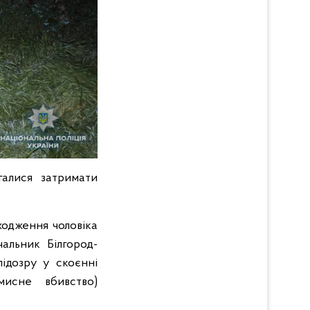
алися затримати
ходження чоловіка
альник Білгород-
підозру у скоєнні
мисне вбивство)