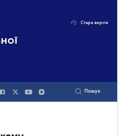
Стара версія
ьної
Пошук