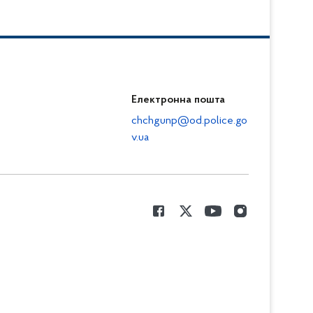
Електронна пошта
chchgunp@od.police.go
v.ua