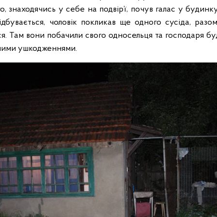
го, знаходячись у себе на подвір’ї, почув галас у будинк
ідбувається, чоловік покликав ще одного сусіда, разо
я. Там вони побачили свого односельця та господаря бу
есними ушкодженнями.