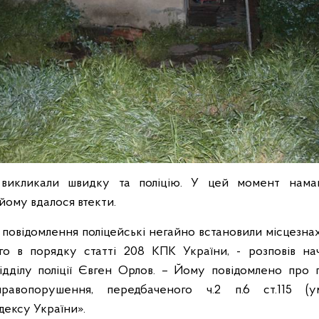
 викликали швидку та поліцію. У цей момент намаг
йому вдалося втекти.
 повідомлення поліцейські негайно встановили місцезна
го в порядку статті 208 КПК України, - розповів нач
ідділу поліції Євген Орлов. – Йому повідомлено про 
правопорушення, передбаченого ч.2 п.6 ст.115 (у
дексу України».