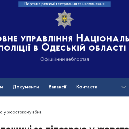
Портал в режимі тестування та наповнення
овне управління Націонал
поліції в Одеській області
Офіційний вебпортал
ам
Документи
Вакансії
Контакти
онера поліцейські затримали 33-річного чоловіка