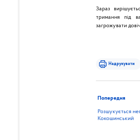
Зараз вирішуєть
тримання під ва
загрожувати довіч
Надрукувати
Попередня
Розшукується неп
Кокошинський