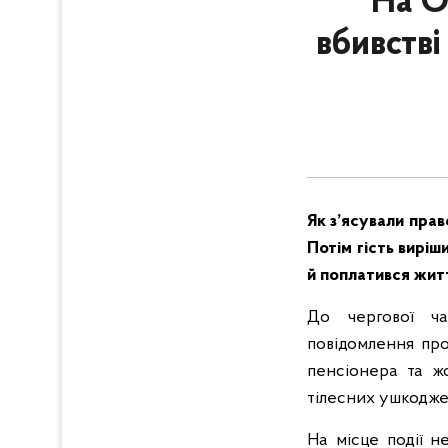
На О
вбивстві
Як з’ясували прав
Потім гість виріш
й поплатився жит
До чергової ча
повідомлення про
пенсіонера та жо
тілесних ушкодже
На місце події н