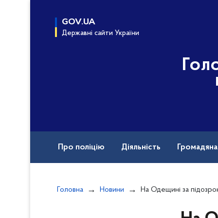
до
основного
GOV.UA
вмісту
Державні сайти України
Гол
Про поліцію
Діяльність
Громадян
Назавжди в строю
Головна
Новини
На Одещині за підозрою у жорстокому вбивстві пенсі