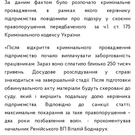
За даним фактом було розпочато кримінальне
провадження, в рамках якого керівнику
підприємства повідомили про підозру у скоєнні
правопорушення, передбаченого за ч.1. ст. 175
Кримінального кодексу України.
«Після відкриття кримінального провадження
підприємство почало виплачувати заборгованість
працівникам. Зараз воно сплатило близько 250 тисяч
гривень. Досудове розслідування у справі
знаходиться на завершальній стадії. Після підготовки
обвинувального акту матеріали будуть скеровані до
суду, який і вирішить подальшу долю керівника
підприємства. Відповідно до санкції статті,
максимальне покарання за таке правопорушення –
два роки позбавлення волі», - прокоментував
начальник Ренійського ВП Віталій Боднарук.