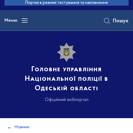
до
Портал в режимі тестування та наповнення
основного
вмісту
Меню
Пошук
Головне управління
Національної поліції в
Одеській області
Офіційний вебпортал
Новини