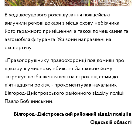
В ході досудового розслідування поліцейські
вилучили речові докази з місця схову небіжчика,
його гаражного приміщення, а також помешкання та
автомобіля фігуранта. Усі вони направлені на
експертизу.
«Правопорушнику правоохоронці повідомили про
підозру в умисному вбивстві. За скоєне йому
загрожує позбавлення волі на строк від семи до
п'ятнадцяти років», - прокоментував начальник
Білгород-Дністровського районного відділу поліції
Павло Бобчинський.
Білгород-Дністровський районний відділ поліції в
Одеській області