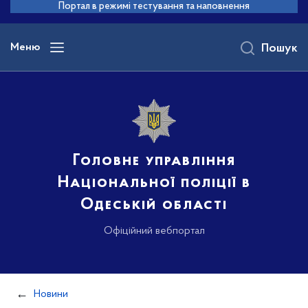
до
Портал в режимі тестування та наповнення
основного
вмісту
Меню
Пошук
Головне управління
Національної поліції в
Одеській області
Офіційний вебпортал
Новини