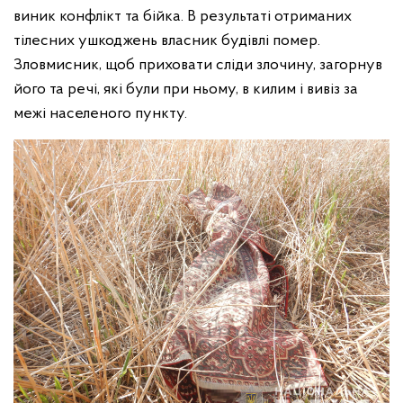
виник конфлікт та бійка. В результаті отриманих
тілесних ушкоджень власник будівлі помер.
Зловмисник, щоб приховати сліди злочину, загорнув
його та речі, які були при ньому, в килим і вивіз за
межі населеного пункту.