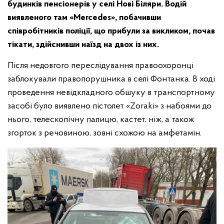
будинків пенсіонерів у селі Нові Біляри. Водій
виявленого там «Mercedes», побачивши
співробітників поліції, що прибули за викликом, почав
тікати, здійснивши наїзд на двох із них.
Після недовгого переслідування правоохоронці
заблокували правопорушника в селі Фонтанка. В ході
проведення невідкладного обшуку в транспортному
засобі було виявлено пістолет «Zoraki» з набоями до
нього, телескопічну палицю, кастет, ніж, а також
згорток з речовиною, зовні схожою на амфетамін.