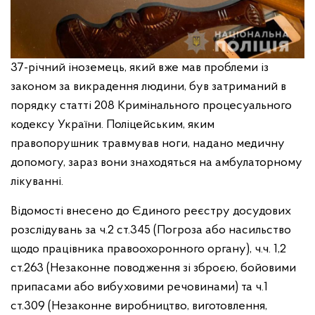
37-річний іноземець, який вже мав проблеми із
законом за викрадення людини, був затриманий в
порядку статті 208 Кримінального процесуального
кодексу України. Поліцейським, яким
правопорушник травмував ноги, надано медичну
допомогу, зараз вони знаходяться на амбулаторному
лікуванні.
Відомості внесено до Єдиного реєстру досудових
розслідувань за ч.2 ст.345 (Погроза або насильство
щодо працівника правоохоронного органу), ч.ч. 1,2
ст.263 (Незаконне поводження зі зброєю, бойовими
припасами або вибуховими речовинами) та ч.1
ст.309 (Незаконне виробництво, виготовлення,