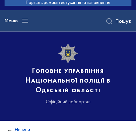
до
Портал в режимі тестування та наповнення
основного
вмісту
Меню
Пошук
Головне управління
Національної поліції в
Одеській області
Офіційний вебпортал
Новини