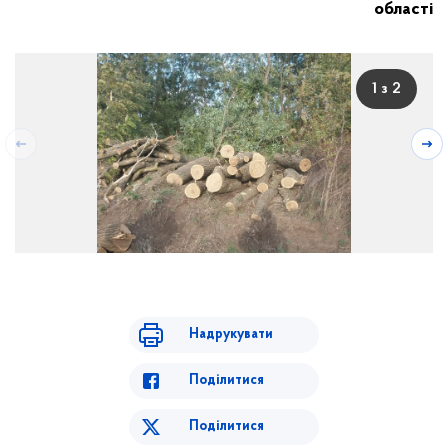
області
1 з 2
Надрукувати
Поділитися
Поділитися