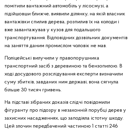
помітили вантажний автомобіль у лісосмузі, а
підійшовши ближче, виявили ділянку, на якій власник
вантажівки спилив дерева, розпилив їх на колоди і
вже завантажував у кузов для подальшого
транспортування. Відповідних дозвільних документів
на заняття даним промислом чоловік не мав.
Поліцейські вилучили у правопорушника
транспортний засіб з деревиною та бензопилою. В
ході досудового розслідування експерти визначили
суму збитків, завданих ним державі, вона сягнула
більше 30 тисяч гривень.
На підставі зібраних доказів слідчі повідомили
фігуранту про підозру в незаконній порубці дерев у
захисних насадженнях, що заподіяла істотну шкоду.
Цей злочин передбачений частиною 1 статті 246