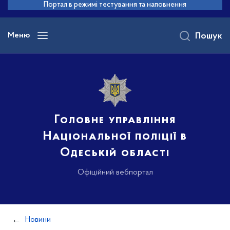
до
Портал в режимі тестування та наповнення
основного
вмісту
Меню
Пошук
Головне управління
Національної поліції в
Одеській області
Офіційний вебпортал
Новини