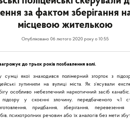
ьські поліцейські скерували 
ння за фактом зберігання н
місцевою жителькою
Опубліковано 06 лютого 2020 року о 10:55
агрожує до трьох років позбавлення волі.
 у сумці якої знаходився полімерний згорток з підо
цейські зупинили на вулиці міста. Як з’ясували експ
бігу особливо небезпечний наркотичний засіб канабіс
 підозру у скоєнні злочину, передбаченого ч.1 ст
иготовлення, придбання, зберігання, перевезення
бів, психотропних речовин або їх аналогів без мети збу