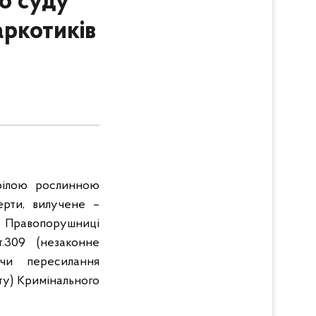
до суду
аркотиків
зрілою рослинною
ерти, вилучене –
. Правопорушниці
.309 (незаконне
 чи пересилання
ту) Кримінального