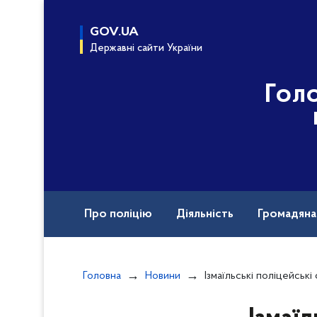
до
основного
GOV.UA
вмісту
Державні сайти України
Гол
Про поліцію
Діяльність
Громадян
Назавжди в строю
Головна
Новини
Ізмаїльські поліцейські скерували до суду провадження з