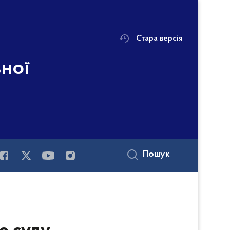
Стара версія
ьної
Пошук