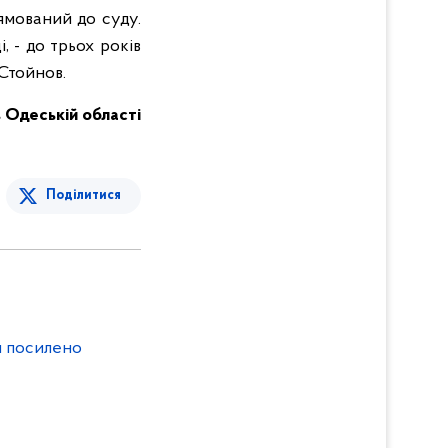
ямований до суду.
, - до трьох років
 Стойнов.
 в Одеській області
Поділитися
и посилено