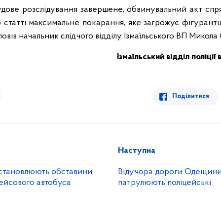
удове розслідування завершене, обвинувальний акт спр
 статті максимальне покарання, яке загрожує фігурантці
зповів начальник слідчого відділу Ізмаїльського ВП Микола
Ізмаїльський відділ поліції
Поділитися
Наступна
становлюють обставини
Відучора дороги Одещин
ейсового автобуса
патрулюють поліцейські