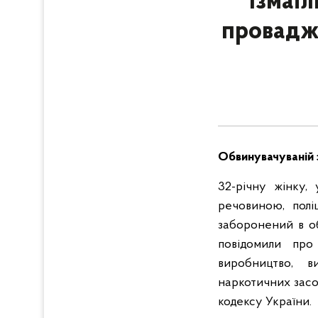
Ізмаїл
провадже
Обвинувачуваній з
32-річну жінку,
речовиною, полі
заборонений в о
повідомили про
виробництво, в
наркотичних засо
кодексу України.