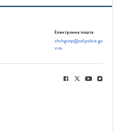
Електронна пошта
chchgunp@od.police.go
v.ua