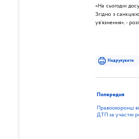
«На сьогодні дос
Згідно з санкцією
ув’язнення», - ро
Надрукувати
Попередня
Правоохоронці в
ДТП за участю р