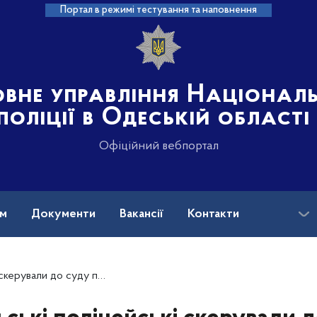
Портал в режимі тестування та наповнення
овне управління Націонал
поліції в Одеській області
Офіційний вебпортал
ам
Документи
Вакансії
Контакти
а фактом зберігання наркотиків місцевою жителькою