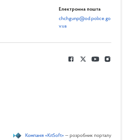
Електронна пошта
chchgunp@od.police.go
v.ua
Компанія «KitSoft»
— розробник порталу