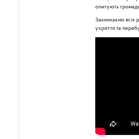
опитують громадя
Закликаємо всіх р
укриття та перебу