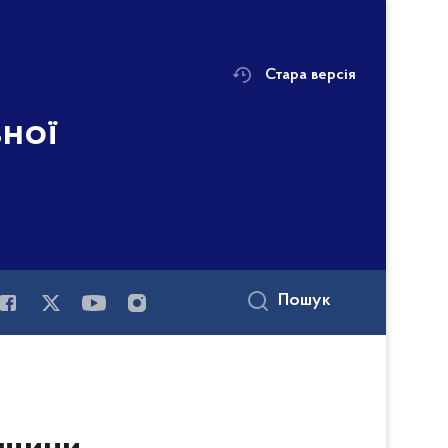
Стара версія
ьної
Пошук