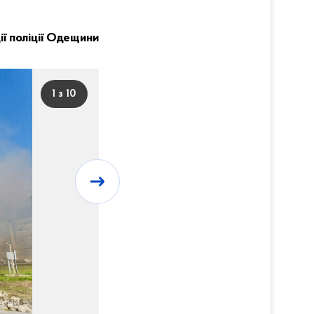
ії поліції Одещини
1 з 10