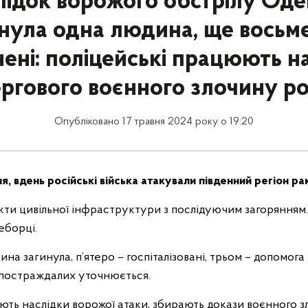
лідок ворожого обстрілу Од
нула одна людина, ще восьм
ені: поліцейські працюють на
ргового воєнного злочину ро
Опубліковано 17 травня 2024 року о 19:20
ня, вдень російські війська атакували південний регіон ра
ти цивільної інфраструктури з послідуючим загорянням
еборці.
ина загинула, п’ятеро – госпіталізовані, трьом – допомога 
постраждалих уточнюється.
ють наслідки ворожої атаки, збирають докази воєнного з