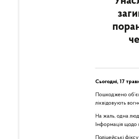
Унас
заги
поран
че
Сьогодні, 17 трав
Пошкоджено об’єк
ліквідовують вогн
На жаль, одна люд
Інформація щодо 
Поліцейські фіксу