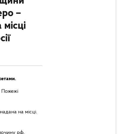
ещини
еро –
 місці
сії
кетами.
. Пожежі
надана на місці.
лочину рф,