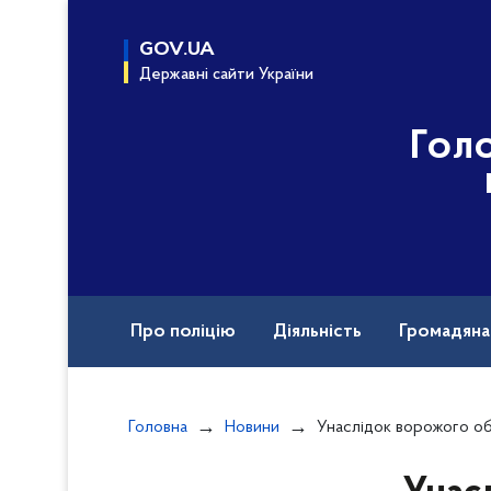
до
основного
GOV.UA
вмісту
Державні сайти України
Гол
Про поліцію
Діяльність
Громадян
Назавжди в строю
Головна
Новини
Унаслідок ворожого обстрілу Одещини загинула одна людина, ще восьмеро – пор