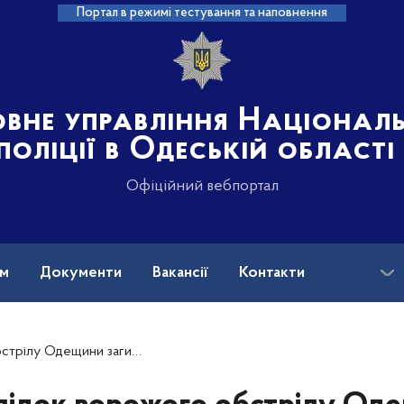
Портал в режимі тестування та наповнення
овне управління Націонал
поліції в Одеській області
Офіційний вебпортал
ам
Документи
Вакансії
Контакти
анені: поліцейські працюють на місці чергового воєнного злочину росії