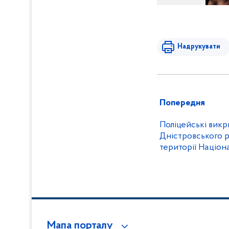
Надрукувати
Попередня
Поліцейські викр
Дністровського р
території Націо
«Тузлівські лима
Мапа порталу