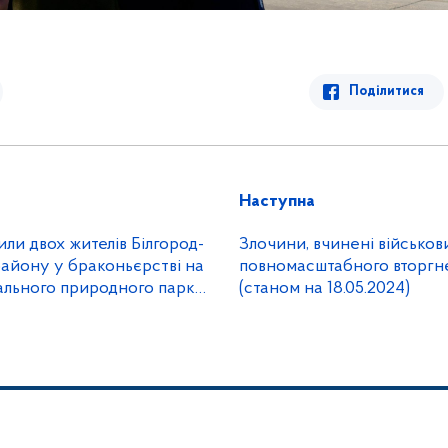
Поділитися
Наступна
или двох жителів Білгород-
Злочини, вчинені військов
айону у браконьєрстві на
повномасштабного вторгне
нального природного парку
(станом на 18.05.2024)
ни»