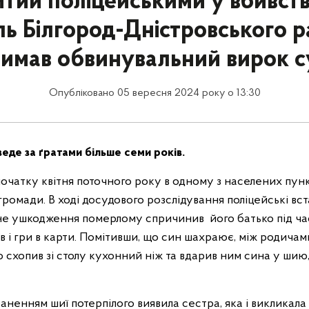
тий поліцейськими у вбивств
ь Білгород-Дністровського 
имав обвинувальний вирок 
Опубліковано 05 вересня 2024 року о 13:30
веде за ґратами більше семи років.
початку квітня поточного року в одному з населених пунк
ромади. В ході досудового розслідування поліцейські вс
не ушкодження померлому спричинив його батько під ча
в і гри в карти. Помітивши, що син шахраює, між родичам
ко схопив зі столу кухонний ніж та вдарив ним сина у шию, 
аненням шиї потерпілого виявила сестра, яка і викликала