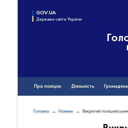
до
основного
GOV.UA
вмісту
Державні сайти України
Гол
Про поліцію
Діяльність
Громадян
Назавжди в строю
Головна
Новини
Викритий поліцейськими у вбивстві сина житель Білгород-Д