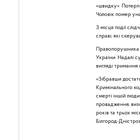
«швидку». Потерпі
Чоловік помер уна
З місця події слід
справі, які скеру
Правопорушника з
України. Надалі с
вигляді тримання 
«Зібравши достатн
Кримінального ко
смерті іншій люди
провадження, виз
років та трьох мі
Білгород-Дністров