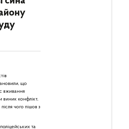
і сина
району
суду
тів
тановили, що
с вживання
и виник конфлікт,
після чого пішов з
 поліцейських та