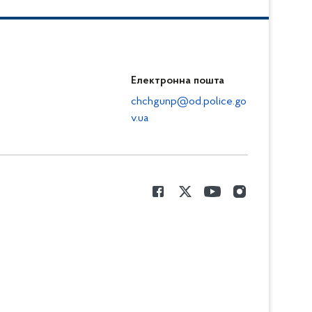
Електронна пошта
chchgunp@od.police.go
v.ua