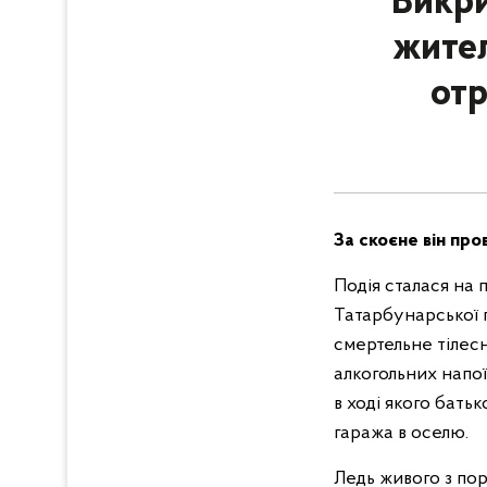
Викри
жител
отр
За скоєне він про
Подія сталася на 
Татарбунарської г
смертельне тілес
алкогольних напої
в ході якого бать
гаража в оселю.
Ледь живого з пор