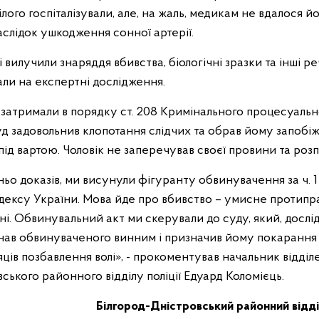
лого госпіталізували, але, на жаль, медикам не вдалося йо
слідок ушкодження сонної артерії.
чі вилучили знаряддя вбивства, біологічні зразки та інші р
вали на експертні дослідження.
атримали в порядку ст. 208 Кримінального процесуальн
уд задовольнив клопотання слідчих та обрав йому запобіж
під вартою. Чоловік не заперечував своєї провини та розпо
ьо доказів, ми висунули фігуранту обвинувачення за ч. 1 с
дексу України. Мова йде про вбивство – умисне протипр
ні. Обвинувальний акт ми скерували до суду, який, досл
нав обвинуваченого винним і призначив йому покарання 
сяців позбавлення волі», - прокоментував начальник відділ
ського районного відділу поліції Едуард Коломієць.
Білгород-Дністровський районний відді