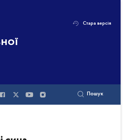
Стара версія
ьної
Пошук