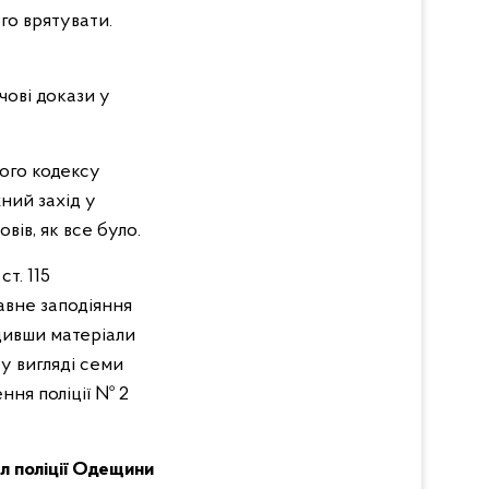
го врятувати.
ечові докази у
ого кодексу
ний захід у
вів, як все було.
т. 115
авне заподіяння
ідивши матеріали
у вигляді семи
ення поліції № 2
л поліції Одещини