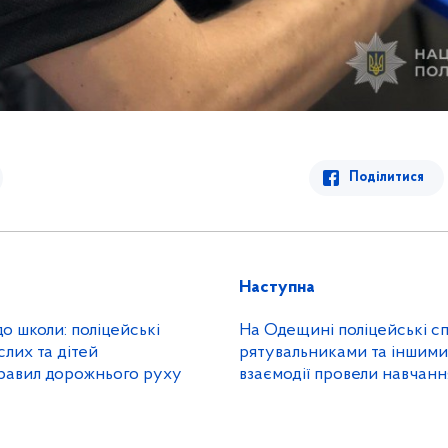
Поділитися
Наступна
о школи: поліцейські
На Одещині поліцейські сп
лих та дітей
рятувальниками та іншим
равил дорожнього руху
взаємодії провели навчанн
реагування на надзвичайні
небезпечні події в умовах