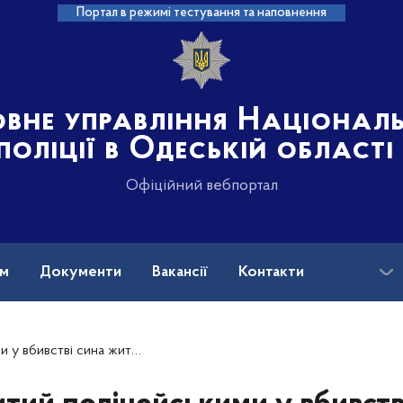
Портал в режимі тестування та наповнення
овне управління Націонал
поліції в Одеській області
Офіційний вебпортал
ам
Документи
Вакансії
Контакти
ністровського району отримав обвинувальний вирок суду