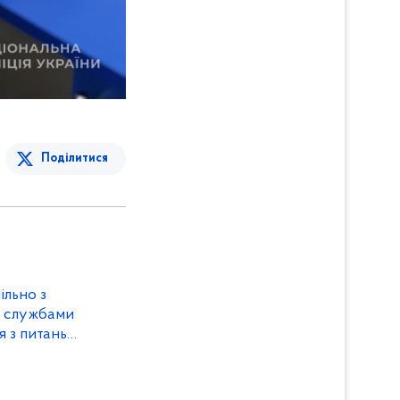
Поділитися
ільно з
и службами
я з питань
 ситуації й
 воєнного стану