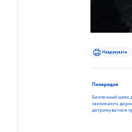
Надрукувати
Попередня
Безпечний шлях д
закликають дорос
дотримуватися п