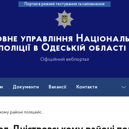
Портал в режимі тестування та наповнення
овне управління Націонал
поліції в Одеській області
Офіційний вебпортал
ам
Документи
Вакансії
Контакти
ї на літню жінку двох братів, один з яких неповнолітній