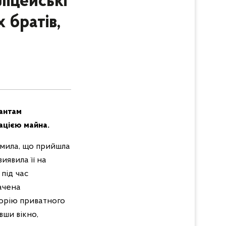
ліцейські
 братів,
рантам
ацією майна.
домила, що прийшла
иявила її на
 під час
ачена
торію приватного
вши вікно,