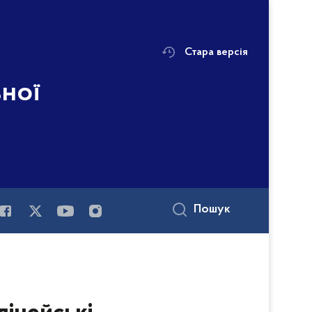
Стара версія
ьної
Пошук