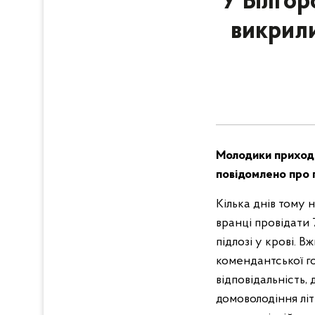
У Білгор
викрили
Молодики приходил
повідомлено про п
Кілька днів тому 
вранці провідати 
підлозі у крові. 
комендантської г
відповідальність,
домоволодіння літ