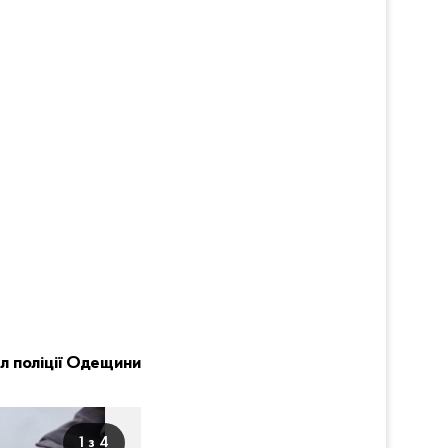
л поліції Одещини
1 з 4