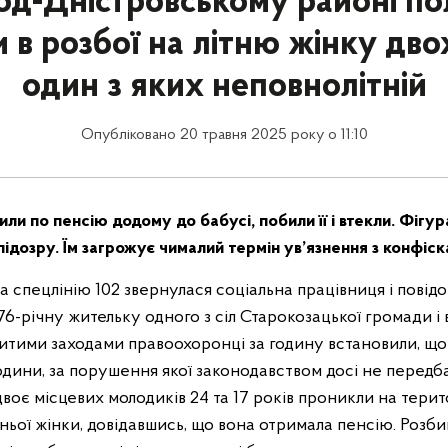
од-Дністровському районі по
 в розбої на літню жінку двох
один з яких неповнолітній
Опубліковано 20 травня 2025 року о 11:10
и по пенсію додому до бабусі, побили її і втекли. Фігу
ідозру. Їм загрожує чималий термін ув’язнення з конфіск
на спецлінію 102 звернулася соціальна працівниця і пові
76-річну жительку одного з сіл Старокозацької громади і в
Вжитими заходами правоохоронці за годину встановили, що
одини, за порушення якої законодавством досі не передб
 двоє місцевих молодиків 24 та 17 років проникли на тери
ньої жінки, довідавшись, що вона отримала пенсію. Розби