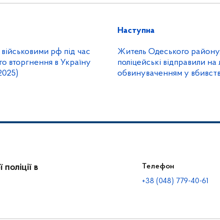
Наступна
 військовими рф під час
Житель Одеського району,
о вторгнення в Україну
поліцейські відправили на 
2025)
обвинуваченням у вбивстві
вирок суду
поліції в
Телефон
+38 (048) 779-40-61