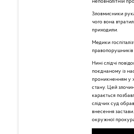
неповнолітній про
Зловмисники рукам
чого вона втратил
приходили.
Медики госпіталі
правопорушників 
Нині слідчі повід
поєднаному із нас
проникненням у ж
стану. Цей злочин
карається позбавл
слідчих суд обрав
внесення застави
окружної прокур