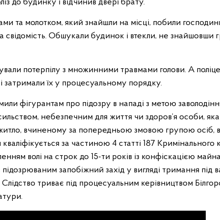
ліз до будинку і відчинив двері брату.
и та молотком, який знайшли на місці, побили господиню 
а свідомість. Обшукали будинок і втекли, не знайшовши г
зували потерпілу з множинними травмами голови. А поліц
і затримали їх у процесуальному порядку.
омили фігурантам про підозру в нападі з метою заволоді
ильством, небезпечним для життя чи здоров’я особи, яка 
итло, вчиненому за попередньою змовою групою осіб, 
 кваліфікується за частиною 4 статті 187 Кримінального 
енням волі на строк до 15-ти років із конфіскацією майн
 підозрюваним запобіжний захід у вигляді тримання під 
. Слідство триває під процесуальним керівництвом Білго
атури.