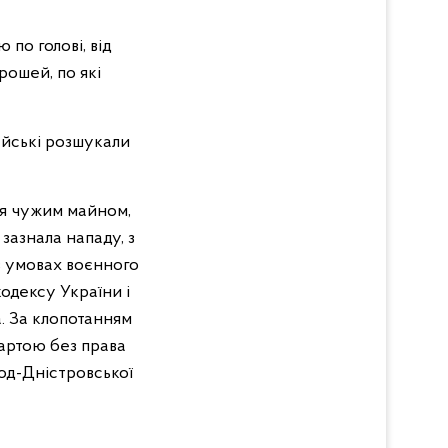
по голові, від
рошей, по які
ейські розшукали
ння чужим майном,
зазнала нападу, з
в умовах воєнного
кодексу України і
а. За клопотанням
вартою без права
род-Дністровської