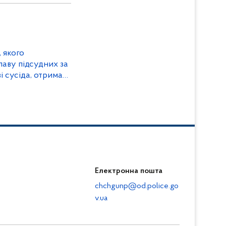
 якого
лаву підсудних за
 сусіда, отримав
Електронна пошта
chchgunp@od.police.go
v.ua