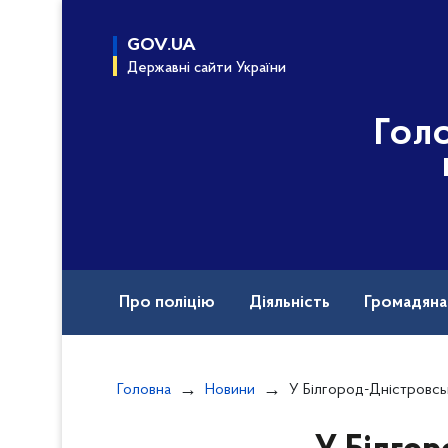
до
основного
GOV.UA
вмісту
Державні сайти України
Гол
Про поліцію
Діяльність
Громадян
Назавжди в строю
Головна
Новини
У Білгород-Дністровському районі поліцейські викрили в розбо