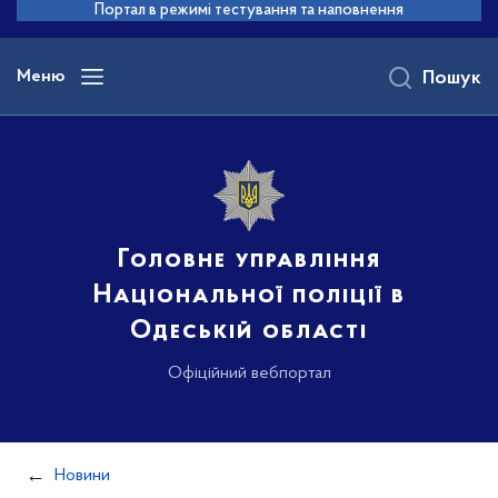
до
Портал в режимі тестування та наповнення
основного
вмісту
Меню
Пошук
Головне управління
Національної поліції в
Одеській області
Офіційний вебпортал
Новини