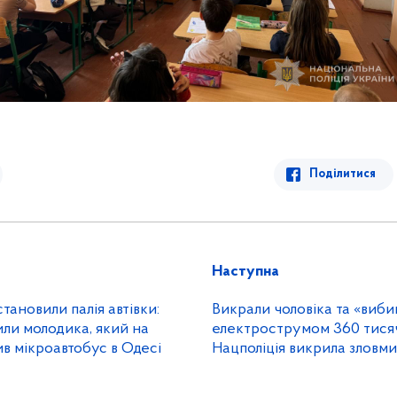
Поділитися
Наступна
становили палія автівки:
Викрали чоловіка та «виби
или молодика, який на
електрострумом 360 тисяч
в мікроавтобус в Одесі
Нацполіція викрила зловми