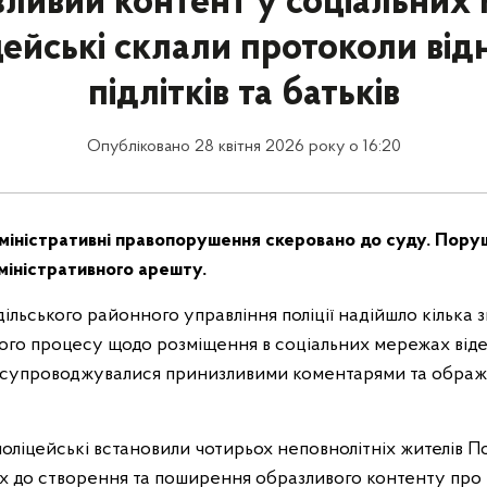
зливий контент у соціальних
цейські склали протоколи від
підлітків та батьків
Опубліковано 28 квітня 2026 року о 16:20
міністративні правопорушення скеровано до суду. Пор
міністративного арешту.
дільського районного управління поліції надійшло кілька 
ого процесу щодо розміщення в соціальних мережах відео
супроводжувалися принизливими коментарями та обража
поліцейські встановили чотирьох неповнолітніх жителів П
х до створення та поширення образливого контенту про п