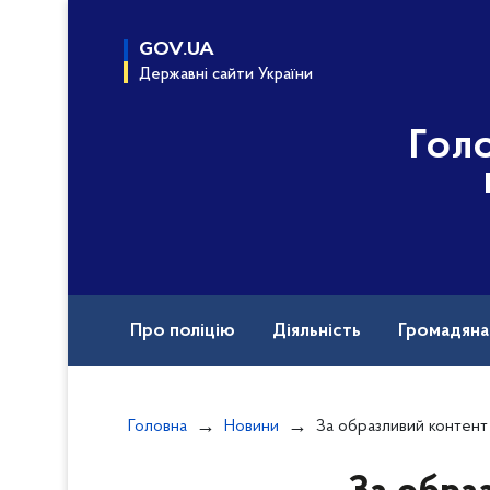
до
основного
GOV.UA
вмісту
Державні сайти України
Гол
Про поліцію
Діяльність
Громадян
Назавжди в строю
Головна
Новини
За образливий контент у соціальних мережах поліцейсь