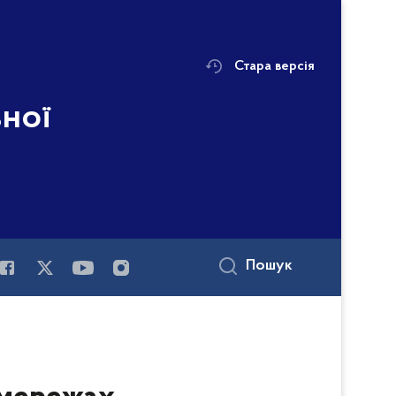
Стара версія
ьної
Пошук