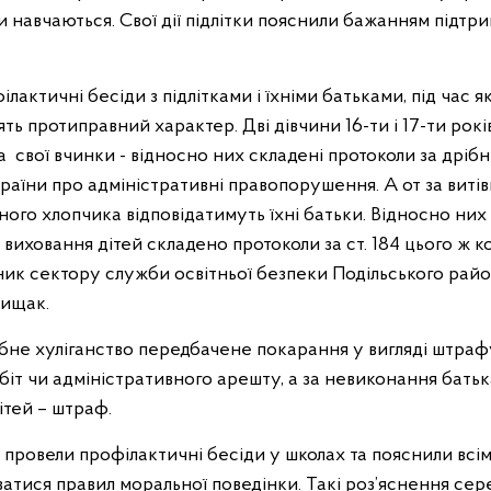
ни навчаються. Свої дії підлітки пояснили бажанням підт
лактичні бесіди з підлітками і їхніми батьками, під час як
ять протиправний характер. Дві дівчини 16-ти і 17-ти рокі
а свої вчинки - відносно них складені протоколи за дрібн
країни про адміністративні правопорушення. А от за витів
чного хлопчика відповідатимуть їхні батьки. Відносно них
виховання дітей складено протоколи за ст. 184 цього ж ко
ник сектору служби освітньої безпеки Подільського рай
Рищак.
ібне хуліганство передбачене покарання у вигляді штраф
іт чи адміністративного арешту, а за невиконання батьк
ітей – штраф.
 провели профілактичні бесіди у школах та пояснили всім
атися правил моральної поведінки. Такі роз’яснення сер