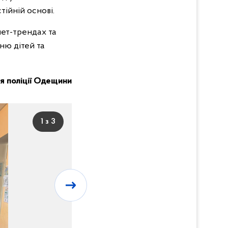
тійній основі.
нет-трендах та
ню дітей та
я поліції Одещини
1 з 3