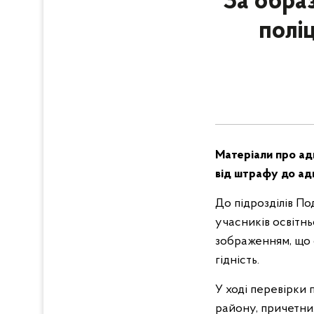
За обра
полі
Матеріали про ад
від штрафу до ад
До підрозділів По
учасників освітнь
зображенням, що 
гідність.
У ході перевірки 
району, причетни