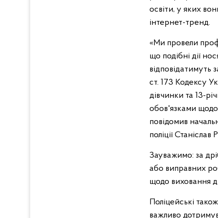
освіти, у яких во
інтернет-тренд.
«Ми провели профі
що подібні дії нос
відповідатимуть з
ст. 173 Кодексу У
дівчинки та 13-рі
обов'язками щодо 
повідомив началь
поліції Станіслав 
Зауважимо: за др
або виправних роб
щодо виховання д
Поліцейські також
важливо дотримув