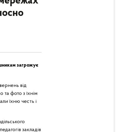
 мережах
носно
ушникам загрожує
звернень від
 та фото з їхнім
ли їхню честь і
одільського
едагогів закладів