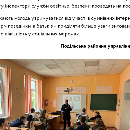
у інспектори служби освітньої безпеки проводять на пос
кають молодь утримуватися від участі в сумнівних інтер
м поведінки, а батьків – приділяти більше уваги вихован
ю діяльність у соціальних мережах.
Подільське районне управлінн