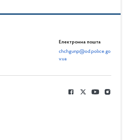
Електронна пошта
chchgunp@od.police.go
v.ua