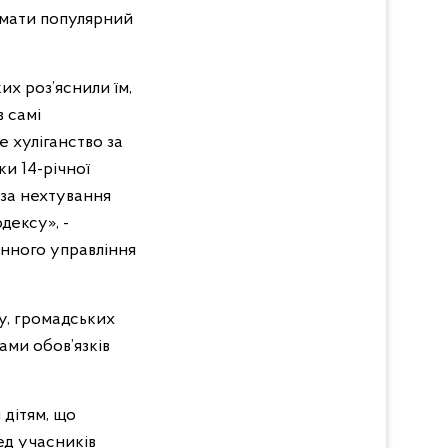
римати популярний
их роз’яснили їм,
в самі
е хуліганство за
ки 14-річної
 за нехтування
дексу», -
онного управління
у, громадських
ами обов’язків
 дітям, що
ед учасників